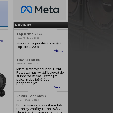
NOVINKY
Top firma 2025
středa 15. dubna 2026
ro
Získali jsme prestižní ocenění
Top Firma 2025
Více...
TIKARI Flutes
pátek 13. února 2026
Místní flétnový soubor TIKARI
Flutes za nás vyjíždí bojovat do
slunného Řecka. Držme jim
palce, nebo ještě lépe –
podpořme je!
Více...
Servis Technics®
pondělí 27. října 2025
Provádíme servis veškeré hifi
S
techniky značky Technics® ze
zlaté éry této značky, tedy cca