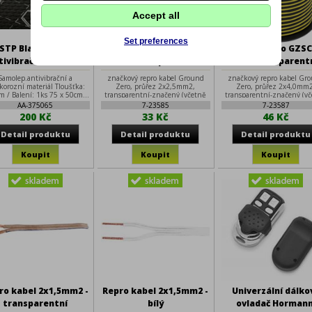
Accept all
Set preferences
STP Black Silver
Ground Zero GZSC 2-
Ground Zero GZSC
tivibrační a tlumící
2.50 transparentní
4.00 transparent
ateriál 50 x 75 cm
repro kabel 2x2,5mm2
repro kabel 2x4,0
Samolep.antivibrační a
značkový repro kabel Ground
značkový repro kabel Gr
korozní materiál Tloušťka:
Zero, průřez 2x2,5mm2,
Zero, průřez 2x4,0mm2
 / Balení: 1ks 75 x 50cm...
transparentní-značený (včetně
transparentní-značený (v
metráže), extra ohebný
metráže), extra ohebn
AA-375065
7-23585
7-23587
200 Kč
33 Kč
46 Kč
ro kabel 2x1,5mm2 -
Repro kabel 2x1,5mm2 -
Univerzální dálko
transparentní
bílý
ovladač Hormann