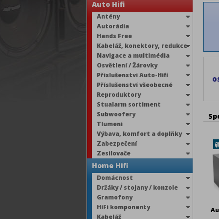
Auto Hifi
Antény
Autorádia
Hands Free
Kabeláž, konektory, redukce
Navigace a multimédia
Osvětlení / Žárovky
Příslušenství Auto-Hifi
o
Příslušenství všeobecné
Reproduktory
Stualarm sortiment
Subwoofery
Sp
Tlumení
Výbava, komfort a doplňky
Zabezpečení
Zesilovače
Home Hifi
Domácnost
Držáky / stojany / konzole
Gramofony
HiFi komponenty
Au
Kabeláž