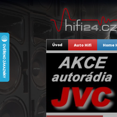
Úvod
Auto Hifi
Home H