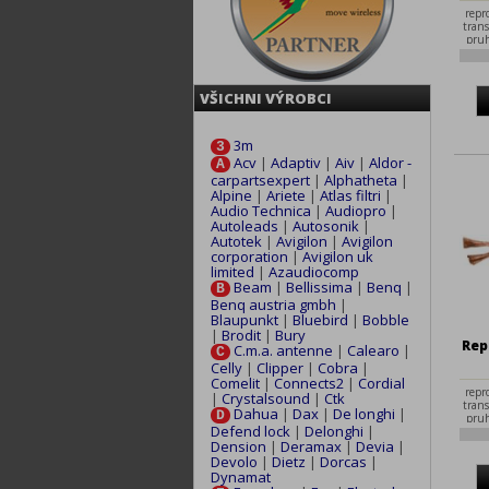
repr
tran
pruh
VŠICHNI VÝROBCI
3m
3
Acv
|
Adaptiv
|
Aiv
|
Aldor -
A
carpartsexpert
|
Alphatheta
|
Alpine
|
Ariete
|
Atlas filtri
|
Audio Technica
|
Audiopro
|
Autoleads
|
Autosonik
|
Autotek
|
Avigilon
|
Avigilon
corporation
|
Avigilon uk
limited
|
Azaudiocomp
Beam
|
Bellissima
|
Benq
|
B
Benq austria gmbh
|
Blaupunkt
|
Bluebird
|
Bobble
|
Brodit
|
Bury
Rep
C.m.a. antenne
|
Calearo
|
C
Celly
|
Clipper
|
Cobra
|
Comelit
|
Connects2
|
Cordial
repr
|
Crystalsound
|
Ctk
tran
Dahua
|
Dax
|
De longhi
|
D
pruh
Defend lock
|
Delonghi
|
Dension
|
Deramax
|
Devia
|
Devolo
|
Dietz
|
Dorcas
|
Dynamat