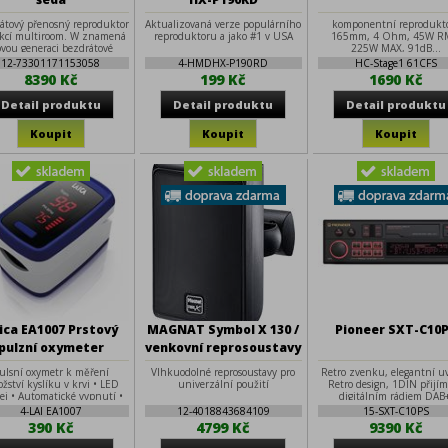
átový přenosný reproduktor
Aktualizovaná verze populárního
komponentní reprodukt
nkcí multiroom. W znamená
reproduktoru a jako #1 v USA
165mm, 4 Ohm, 45W R
vou generaci bezdrátové
225W MAX, 91dB...
odukce hudby. W znamená
12-73301171153058
4-HMDHX-P190RD
HC-Stage1 61CFS
 aplikaci, moderní design...
8390 Kč
199 Kč
1690 Kč
ica EA1007 Prstový
MAGNAT Symbol X 130 /
Pioneer SXT-C10
pulzní oxymeter
venkovní reprosoustavy
/ černé
ulsní oxymetr k měření
Vlhkuodolné reprosoustavy pro
Retro zvenku, elegantní uv
žství kyslíku v krvi • LED
univerzální použití
Retro design, 1DIN přijím
lej • Automatické vypnutí •
digitálním rádiem DAB
ovoz na baterie 2× AAA •
Bluetooth®, USB, vícebar
4-LAI EA1007
12-4018843684109
15-SXT-C10PS
Popruh na zavěšení
RGB podsvícení, pokročilé 
390 Kč
4799 Kč
9390 Kč
funkce a aplikace Pioneer 
Sync.