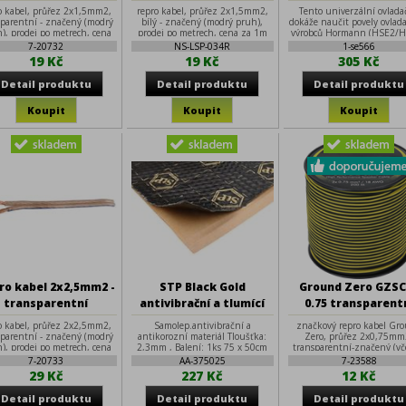
Marantec, Cam
o kabel, průřez 2x1,5mm2,
repro kabel, průřez 2x1,5mm2,
Tento univerzální ovlada
868,3MHz
sparentní - značený (modrý
bílý - značený (modrý pruh),
dokáže naučit povely ovlad
), prodej po metrech, cena
prodej po metrech, cena za 1m
výrobců Hormann (HSE2/
za 1m
(modrá tla
7-20732
NS-LSP-034R
1-se566
19 Kč
19 Kč
305 Kč
ro kabel 2x2,5mm2 -
STP Black Gold
Ground Zero GZSC
transparentní
antivibrační a tlumící
0.75 transparent
materiál
repro kabel 2x0,7
o kabel, průřez 2x2,5mm2,
Samolep.antivibrační a
značkový repro kabel Gr
sparentní - značený (modrý
antikorozní materiál Tloušťka:
Zero, průřez 2x0,75mm
), prodej po metrech, cena
2,3mm , Balení: 1ks 75 x 50cm
transparentní-značený (v
za 1m
metráže), extra ohebn
7-20733
AA-375025
7-23588
29 Kč
227 Kč
12 Kč