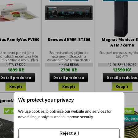
tus FamilyVac FV500
Kenwood KMM-BT306
Magnat Monitor S
ATM / černá
ž na první pohled jde o
Bezmechanikový přijímač s
Sloupové reprosoustavy Mo
ednodušší model co se týče
vestavěným Bluetooth a
S80 ATM
ití. Vhodný je pro ty, kteří
variabilním podsvitem tlačítek
ednostňují praktičnost při
4-STA 174222
4-KMM-BT306
12-4018843448060
dování potravin a nekupují
1899 Kč
2790 Kč
12590 Kč
í množství potravin naráz.
borný je také pro menší
uchyně, protože ho lze
schovat do téměř každé
zásuvky.
We protect your privacy
jprodávanější
We use cookies to optimize our website and services for
advertising, analytics and to improve security.
Reject all