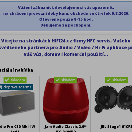
Vážení zákazníci, dovolujeme si vás upozornit,
na zkrácení provozní doby kam. obchodu ve čtrvtek 6.8.2026.
Otevřeno pouze 8-15 hod.
Děkujeme
za pochopení.
Vítejte na stránkách HIFI24.cz firmy HFC servis, Vašeho
svědčeného partnera pro Audio / Video / Hi-Fi aplikace p
Váš vůz, domov i komerční použití...
eciální nabídka
dio Pro C10 Mk II W
Jam Audio Classic 2.0™
JBL Stage1 61CF
šedá
HX-P190RD