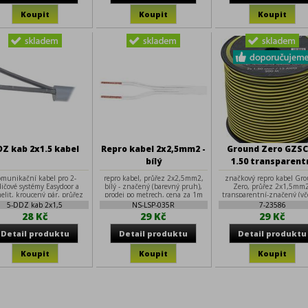
Z kab 2x1.5 kabel
Repro kabel 2x2,5mm2 -
Ground Zero GZSC
bílý
1.50 transparent
repro kabel 2x1,5
omunikační kabel pro 2-
repro kabel, průřez 2x2,5mm2,
značkový repro kabel Gr
dičové systémy Easydoor a
bílý - značený (barevný pruh),
Zero, průřez 2x1,5mm2
elit, kroucený pár, průřez
prodej po metrech, cena za 1m
transparentní-značený (v
,5mm2 (O1,4mm AWG 15),
metráže), extra ohebn
5-DDZ kab 2x1,5
NS-LSP-035R
7-23586
lanko, PVC izolace, balení
28 Kč
29 Kč
29 Kč
100m/cívka