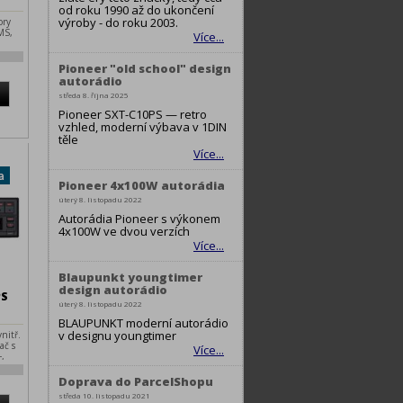
od roku 1990 až do ukončení
výroby - do roku 2003.
ory
MS,
Více...
Pioneer "old school" design
autorádio
středa 8. října 2025
Pioneer SXT-C10PS — retro
vzhled, moderní výbava v 1DIN
těle
Více...
Pioneer 4x100W autorádia
úterý 8. listopadu 2022
Autorádia Pioneer s výkonem
4x100W ve dvou verzích
Více...
Blaupunkt youngtimer
design autorádio
PS
úterý 8. listopadu 2022
BLAUPUNKT moderní autorádio
v designu youngtimer
nitř.
ač s
Více...
+,
evné
audio
Doprava do ParcelShopu
Smart
středa 10. listopadu 2021