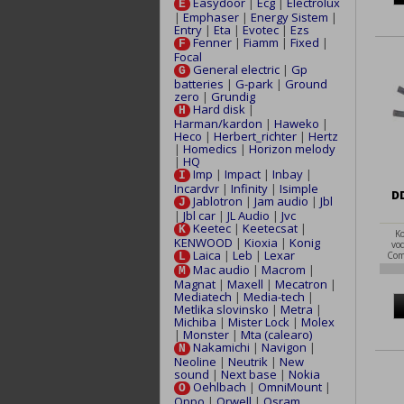
Easydoor
|
Ecg
|
Electrolux
E
|
Emphaser
|
Energy Sistem
|
Entry
|
Eta
|
Evotec
|
Ezs
Fenner
|
Fiamm
|
Fixed
|
F
Focal
General electric
|
Gp
G
batteries
|
G-park
|
Ground
zero
|
Grundig
Hard disk
|
H
Harman/kardon
|
Haweko
|
Heco
|
Herbert_richter
|
Hertz
|
Homedics
|
Horizon melody
|
HQ
Imp
|
Impact
|
Inbay
|
I
Incardvr
|
Infinity
|
Isimple
DD
Jablotron
|
Jam audio
|
Jbl
J
|
Jbl car
|
JL Audio
|
Jvc
Keetec
|
Keetecsat
|
K
K
KENWOOD
|
Kioxia
|
Konig
vo
Laica
|
Leb
|
Lexar
Com
L
2x1
Mac audio
|
Macrom
|
M
CU 
Magnat
|
Maxell
|
Mecatron
|
Mediatech
|
Media-tech
|
Metlika slovinsko
|
Metra
|
Michiba
|
Mister Lock
|
Molex
|
Monster
|
Mta (calearo)
Nakamichi
|
Navigon
|
N
Neoline
|
Neutrik
|
New
sound
|
Next base
|
Nokia
Oehlbach
|
OmniMount
|
O
Oppo
|
Orwell
|
Osram