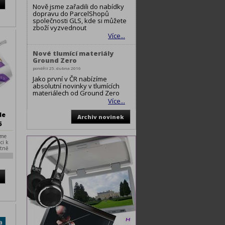
Nově jsme zařadili do nabídky
dopravu do ParcelShopů
společnosti GLS, kde si můžete
zboží vyzvednout
Více...
Nové tlumící materiály
Ground Zero
pondělí 25. dubna 2016
Jako první v ČR nabízíme
absolutní novinky v tlumících
materiálech od Ground Zero
Více...
de
Archiv novinek
6
eme
ci k
ktně
íky
ího
o
kým
m o
rychle