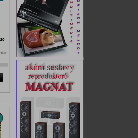
80
nitor