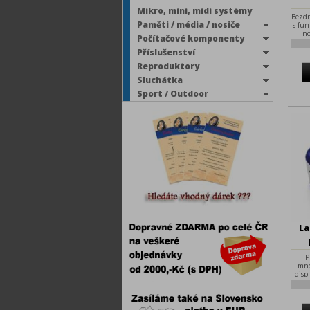
Mikro, mini, midi systémy
Bezdr
Paměti / média / nosiče
s fu
no
Počítačové komponenty
repr
novou
Příslušenství
Reproduktory
Sluchátka
Sport / Outdoor
La
P
mno
disp
Pr