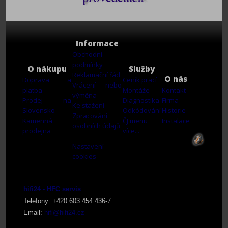
Informace
Obchodní
podmínky
O nákupu
Služby
Reklamační řád
O nás
Doprava a
Ceník prací
Vrácení nebo
platba
Montáže
Kontakt
výměna
Prodej na
Diagnostika
Firma
Ke stažení
Slovensko
Odkódování
Historie
Zpracování
Kamenná
ČJ menu
Instalace
osobních údajů
prodejna
více...
Nastavení
cookies
hifi24 - HFC servis
Telefony: +420 603 4
54 436-7
Email:
hifi@hifi24.cz