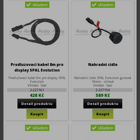
Prodluzovaci kabel 8m pro
Nahradni cidlo
display SPAL Evolution
Prodlužovací kabel 8m pro display SPAL
Náhradní čidlo SPAL Evolution gumové
Evolution
18mm - úhlové
Výrobce: Spal
Výrobce: Spal
2-227161
2-227154
428 Kč
589 Kč