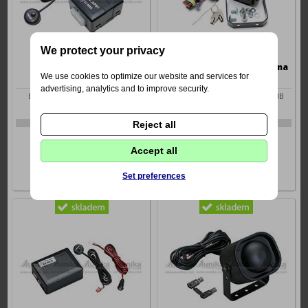
We protect your privacy
APS-1modul pro predni
SIR-7 vodotesna zalohovana
We use cookies to optimize our website and services for
parkovaci cidla
sirena 115dB
advertising, analytics and to improve security.
Elektronický modul pro připojení
vodotěsná zálohovaná siréna 115dB
předních parkovacích čidel.
Výrobce: Spal
Výrobce: Spal
2-227035
2-110508
Reject all
839 Kč
1045 Kč
Accept all
Set preferences