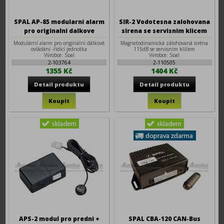
SPAL AP-85 modularni alarm
SIR-2 Vodotesna zalohovana
pro originalni dalkove
sirena se servisnim klicem
ovladani
Modulární alarm pro originální dálkové
Magnetodinamická zálohovaná siréna
ovládání -řídící jednotka
115dB se servisním klíčem
Výrobce: Spal
Výrobce: Spal
2-103764
2-110505
1355 Kč
1404 Kč
APS-2 modul pro predni +
SPAL CBA-120 CAN-Bus