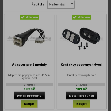
Řadit dle:
Nejlevnější
Adapter pro 2 moduly
Kontakty posuvnych dveri
Adaptér pro připojení 2 modulů SPAL
Kontakty posuvných dveří
Výrobce: Spal
2-105051
2-120068
109 Kč
189 Kč