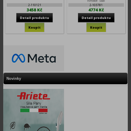
Výrobce: Spal
2-110121
2-103781
3458 Kč
4774 Kč
Novinky