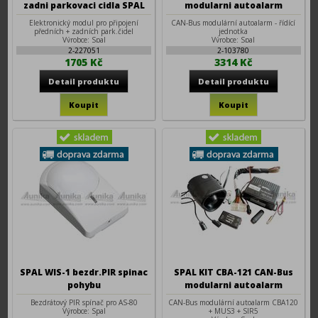
zadni parkovaci cidla SPAL
modularni autoalarm
Elektronický modul pro připojení
CAN-Bus modulární autoalarm - řídící
předních + zadních park.čidel
jednotka
Výrobce: Spal
Výrobce: Spal
2-227051
2-103780
1705 Kč
3314 Kč
SPAL WIS-1 bezdr.PIR spinac
SPAL KIT CBA-121 CAN-Bus
pohybu
modularni autoalarm
Bezdrátový PIR spínač pro AS-80
CAN-Bus modulární autoalarm CBA120
Výrobce: Spal
+ MUS3 + SIR5