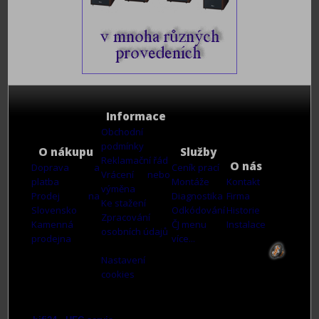
Informace
Obchodní
podmínky
O nákupu
Služby
Reklamační řád
O nás
Doprava a
Ceník prací
Vrácení nebo
platba
Montáže
Kontakt
výměna
Prodej na
Diagnostika
Firma
Ke stažení
Slovensko
Odkódování
Historie
Zpracování
Kamenná
ČJ menu
Instalace
osobních údajů
prodejna
více...
Nastavení
cookies