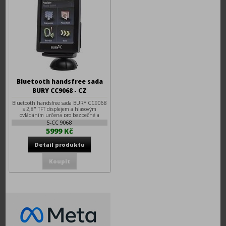
Bluetooth handsfree sada
BURY CC9068 - CZ
Bluetooth handsfree sada BURY CC9068
s 2,8" TFT displejem a hlasovým
ovládáním určena pro bezpečné a
komfortní telefonování během řízení.
5-CC 9068
Zařízení se připojuje k existujícím
5999 Kč
reproduktorem audiosoustavy vozidla.