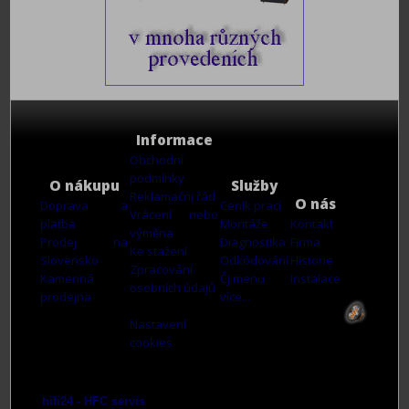
Informace
Obchodní
podmínky
O nákupu
Služby
Reklamační řád
O nás
Doprava a
Ceník prací
Vrácení nebo
platba
Montáže
Kontakt
výměna
Prodej na
Diagnostika
Firma
Ke stažení
Slovensko
Odkódování
Historie
Zpracování
Kamenná
ČJ menu
Instalace
osobních údajů
prodejna
více...
Nastavení
cookies
hifi24 - HFC servis