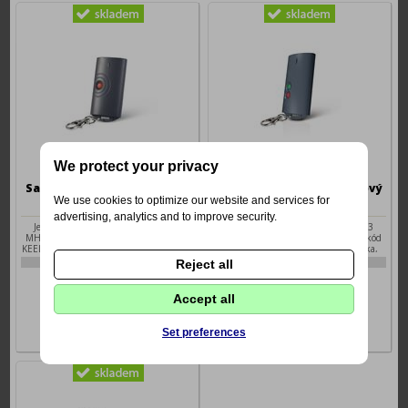
We protect your privacy
Satel T-1 1kanálový dálkový
Satel T-2 2kanálový dálkový
We use cookies to optimize our website and services for
ovladač
ovladač
advertising, analytics and to improve security.
Jednokanálový dálkový ovladač 433
Dvoukanálový dálkový ovladač 433
MHz, baterie 23 A / 12 V, plovoucí kód
MHz, baterie 23 A / 12 V, plovoucí kód
KEELOQ, odolnost před rušivými signály
KEELOQ, 2 barevná ovládací tlačítka,
odolnost před rušivými signály
5-T-1
5-T-2
Reject all
330 Kč
359 Kč
Accept all
Set preferences