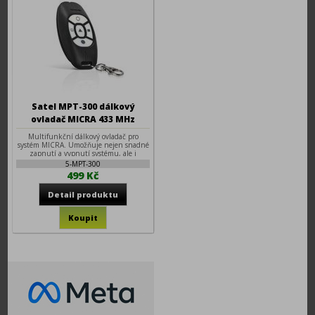
Satel MPT-300 dálkový
ovladač MICRA 433 MHz
Multifunkční dálkový ovladač pro
systém MICRA. Umožňuje nejen snadné
zapnutí a vypnutí systému, ale i
vyvolání tísňového poplachu nebo
5-MPT-300
ovládání dalších zařízení v systému.
499 Kč
Detekce slabé baterie. Ergonomický
design.