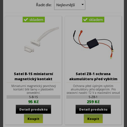
Řadit dle:
Nejlevnější
Satel B-1S miniaturní
Satel ZB-1 ochrana
magnetický kontakt
akumulátoru před vybitím
Miniaturní magnetický povrchový
Ochrana před úplným vybitím
kontakt bílé barvy v plastovém
akumulátoru jeho odpojením. Pro
provedení.
pracovní napětí 12 V a maximální proud
7 A.
5-B-1S
5-ZB-1
95 Kč
259 Kč