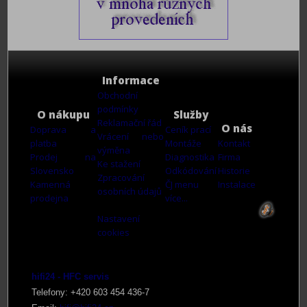
Informace
Obchodní
podmínky
O nákupu
Služby
Reklamační řád
O nás
Doprava a
Ceník prací
Vrácení nebo
platba
Montáže
Kontakt
výměna
Prodej na
Diagnostika
Firma
Ke stažení
Slovensko
Odkódování
Historie
Zpracování
Kamenná
ČJ menu
Instalace
osobních údajů
prodejna
více...
Nastavení
cookies
hifi24 - HFC servis
Telefony: +420 603 4
54 436-7