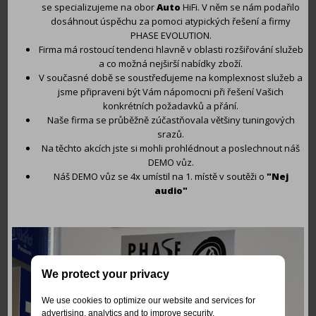
se specializujeme na obor
Auto
HiFi. V něm se nám podařilo
dosáhnout úspěchu za pomoci atypických řešení a firmy
PHASE EVOLUTION.
Firma má rostoucí tendenci hlavně v oblasti rozšiřování služeb
a co možná nejširší nabídky zboží.
V současné době se soustřeďujeme na komplexnost služeb a
jsme připraveni být Vám nápomocni při řešení Vašich
konkrétních požadavků a přání.
Naše firma se průběžně zúčastňovala většiny tuningových
srazů.
Na těchto akcích jste si mohli prohlédnout a poslechnout náš
DEMO vůz.
Náš DEMO vůz se 4x umístil na 1. místě v soutěži o
"Nej
audio"
We protect your privacy
We use cookies to optimize our website and services for
advertising, analytics and to improve security.