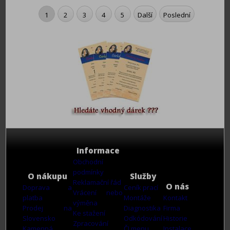
1
2
3
4
5
Další
Poslední
Informace
Obchodní
podmínky
O nákupu
Služby
Reklamační řád
O nás
Doprava a
Ceník prací
Vrácení nebo
platba
Montáže
Kontakt
výměna
Prodej na
Diagnostika
Firma
Ke stažení
Slovensko
Odkódování
Historie
Zpracování
Kamenná
ČJ menu
Instalace