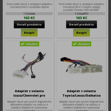
Tento kabel slouží k propojení adaptéru
Tento kabel slouží k propojení adaptéru
Connects2/ACV s autorádii Alpine
Connects2/ACV s novými modely
autorádií Pioneer (AVH-A240BT
1-52kabAL
1-52kabPIO
163 Kč
163 Kč
Adaptér z volantu
Adaptér z volantu
Isuzu/Chevrolet pro
Toyota/Lexus/Daihatsu
autorádia Android 7", 9", 10"
1984-2013 pro autorádia
Adaptér slouží pro využití originálního
Adaptér slouží pro využití originálního
Android 7", 9", 10"
dálkového ovládání na volantu k
dálkového ovládání na volantu k
ovládání dodatečně namontova
ovládání dodatečně namontova