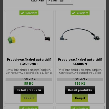
Řadit dle:
Nejlevnější
Propojovací kabel autorádií
Propojovací kabel autorádií
BLAUPUNKT
CLARION
Tento kabel slouží k propojení adaptéru
Tento kabel slouží k propojení adaptéru
Connects2/ACV s autorádiem Blaupunkt
Connects2/ACV s autorádiem Clarion
1-52kabBLA
1-52kabCLA
99 Kč
126 Kč