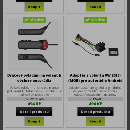
Drátové ovládání na volant k
Adaptér z volantu VW 2013-
obsluze autorádia
(MQB) pro autorádia Android
7", 9", 10"
Dálkové ovládání určeno pro montáž
Adaptér slouží pro využití originálního
pod volant k obsluze rádia. Set obsahuje
dálkového ovládání na volantu k
dálkový ovladač s uko
ovládání dodatečně namontova
1-52wunikab
1-51svw01
494 Kč
494 Kč