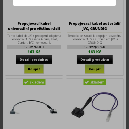
Propojovací kabel
Propojovací kabel autorádií
univerzální pro většinu rádií
JVC, GRUNDIG
(náhrada za 52kabCHINA)
Tento kabel slouží k propojení adaptéru
Tento kabel slouží k propojení adaptéru
Connects2/ACV s rádii Alpine, Beat,
Connects2/ACV s autorádiem JVC a
Clarion, JVC, Kenwood, L
GRUNDIG
1-52kabMULTI
1-52kabJVC/GR
163 Kč
163 Kč