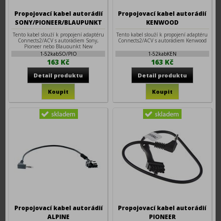
Propojovací kabel autorádií
Propojovací kabel autorádií
SONY/PIONEER/BLAUPUNKT
KENWOOD
Tento kabel slouží k propojení adaptéru
Tento kabel slouží k propojení adaptéru
Connects2/ACV s autorádiem Sony,
Connects2/ACV s autorádiem Kenwood
Pioneer nebo Blaupunkt New
1-52kabSO/PIO
1-52kabKEN
163 Kč
163 Kč
Propojovací kabel autorádií
Propojovací kabel autorádií
ALPINE
PIONEER