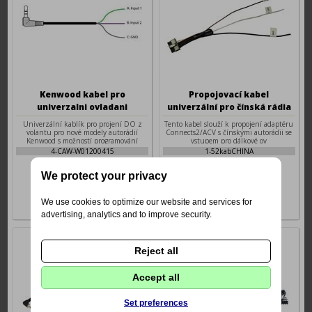
Kenwood kabel pro
Propojovací kabel
univerzalni ovladani
univerzální pro čínská rádia
Univerzální kablík pro projení DO z
Tento kabel slouží k propojení adaptéru
volantu pro nové modely autorádií
Connects2/ACV s čínskými autorádii se
Kenwood s možností programování
vstupem pro dálkové ov
4-CAW-W01200415
1-52kabCHINA
149 Kč
163 Kč
We protect your privacy
We use cookies to optimize our website and services for
advertising, analytics and to improve security.
Reject all
Accept all
Set preferences