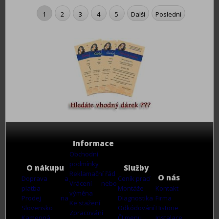
1
2
3
4
5
Další
Poslední
Informace
Obchodní
podmínky
O nákupu
Služby
Reklamační řád
O nás
Doprava a
Ceník prací
Vrácení nebo
platba
Montáže
Kontakt
výměna
Prodej na
Diagnostika
Firma
Ke stažení
Slovensko
Odkódování
Historie
Zpracování
Kamenná
ČJ menu
Instalace