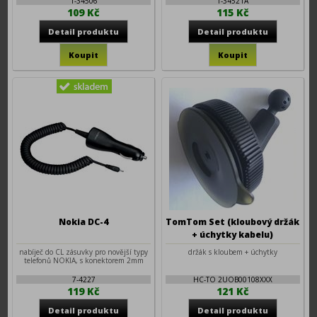
1-34506
1-34521A
109 Kč
115 Kč
Nokia DC-4
TomTom Set (kloubový držák
+ úchytky kabelu)
nabíječ do CL zásuvky pro novější typy
držák s kloubem + úchytky
telefonů NOKIA, s konektorem 2mm
7-4227
HC-TO 2UOB00108XXX
119 Kč
121 Kč