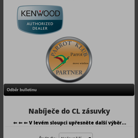
Odběr bulletinu
Nabíječe do CL zásuvky
⇐ ⇐ ⇐ V levém sloupci upřesněte další výběr...