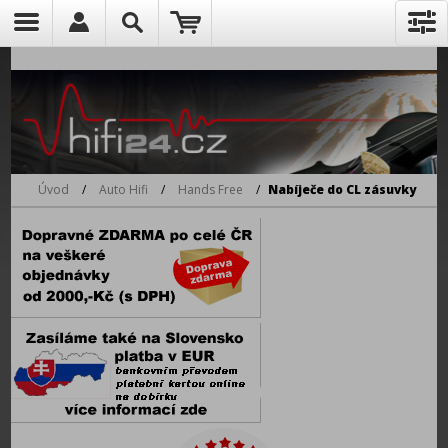
Úvod
/
Auto Hifi
/
Hands Free
/
Nabíječe do CL zásuvky