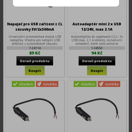
Napaječ pro USB zařízení z CL
Autoadaptér mini 2 x USB
zásuvky 5V/2x500mA
12/24V, max 2.1A
Univerzální automobilová dvojitá USB
Autonabíječka do zapalovače (CL) / 2x
nabíječka. Vhodná pro nabíjení USB
USB (max. 2,1 A celkem), miniaturní
přístrojů z automobilové zásuvky.
provedení, které zcela splývá se
zásuvkou.
7-24114
1-34550
89 Kč
94 Kč