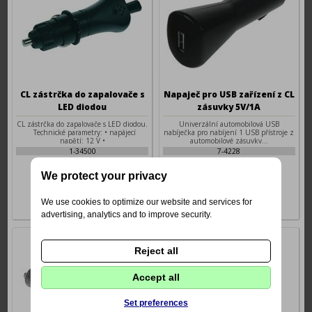
CL zástrčka do zapalovače s
Napaječ pro USB zařízení z CL
LED diodou
zásuvky 5V/1A
CL zástrčka do zapalovače s LED diodou.
Univerzální automobilová USB
Technické parametry: • napájecí
nabíječka pro nabíjení 1 USB přístroje z
napětí: 12 V •
automobilové zásuvky...
1-34500
7-4228
79 Kč
89 Kč
We protect your privacy
We use cookies to optimize our website and services for
advertising, analytics and to improve security.
Reject all
Accept all
Set preferences