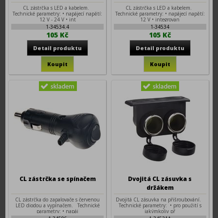
24V
12V
CL zástrčka s LED a kabelem.
CL zástrčka s LED a kabelem.
Technické parametry: • napájecí napětí:
Technické parametry: • napájecí napětí:
12 V - 24 V • int
12 V • integrovan
1-34534.4
1-34534
105 Kč
105 Kč
CL zástrčka se spínačem
Dvojitá CL zásuvka s
držákem
CL zástrčka do zapalovače s červenou
Dvojitá CL zásuvka na přišroubování.
LED diodou a vypínačem. Technické
Technické parametry: • pro použití s
parametry: • napáj
jakýmkoliv př