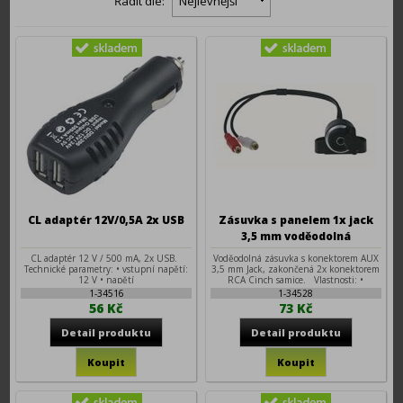
Řadit dle:
Nejlevnější
CL adaptér 12V/0,5A 2x USB
Zásuvka s panelem 1x jack
3,5 mm voděodolná
CL adaptér 12 V / 500 mA, 2x USB.
Voděodolná zásuvka s konektorem AUX
Technické parametry: • vstupní napětí:
3,5 mm Jack, zakončená 2x konektorem
12 V • napětí
RCA Cinch samice. Vlastnosti: •
umožňuje připojení mobilního telefonu,
1-34516
1-34528
MP3 přehrávače nebo jiného zařízení k
56 Kč
73 Kč
autorádiu s RCA AUX vstupem • délka
kabelu: 30 cm • montáž na palubní
desku nebo do odkládací schránky do
otvoru o průměru 22 mm • montáž na
vodorovnou plochu pomocí přiloženého
držáku • gumová odnímatelná krytka
konektoru pro ochranu před vlhkostí