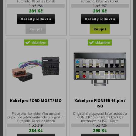
autorádio. Kabel je s konek
autorádio. Kabel je s konek
1-pc3-256
1-pc3-257
281 Kč
281 Kč
Kabel pro FORD MOST/ ISO
Kabel pro PIONEER 16-pin /
ISO
Propojovací konektor Vám umožní
Originální propojovací kabel autorádia
připojit do vašeho automobilu originální
PIONEER 16-pin (černá kostka) s
autorádio. Kabel je s konek
přechodem na ISO Rozm
1-pc3-219
1-pc3-426
284 Kč
290 Kč