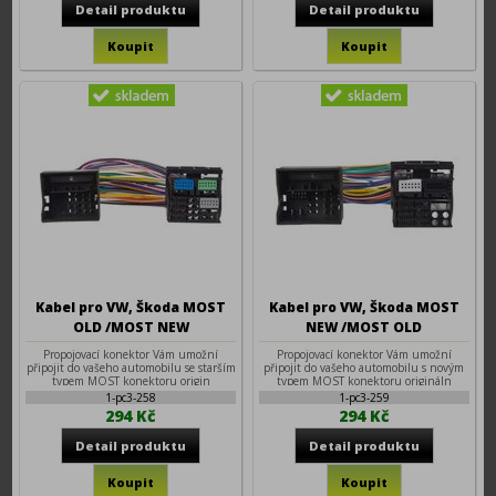
Kabel pro VW, Škoda MOST
Kabel pro VW, Škoda MOST
OLD /MOST NEW
NEW /MOST OLD
Propojovací konektor Vám umožní
Propojovací konektor Vám umožní
připojit do vašeho automobilu se starším
připojit do vašeho automobilu s novým
typem MOST konektoru origin
typem MOST konektoru origináln
1-pc3-258
1-pc3-259
294 Kč
294 Kč