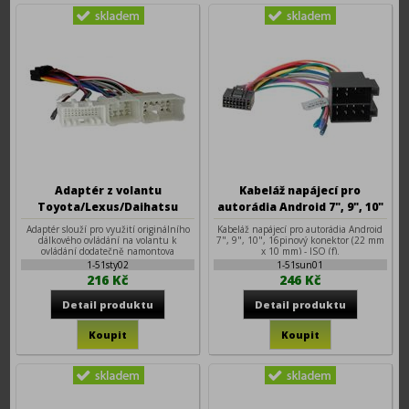
Adaptér z volantu
Kabeláž napájecí pro
Toyota/Lexus/Daihatsu
autorádia Android 7", 9", 10"
1984-2013 pro autorádia
Adaptér slouží pro využití originálního
Kabeláž napájecí pro autorádia Android
Android 7", 9", 10"
dálkového ovládání na volantu k
7", 9", 10", 16pinový konektor (22 mm
ovládání dodatečně namontova
x 10 mm) - ISO (f).
1-51sty02
1-51sun01
216 Kč
246 Kč