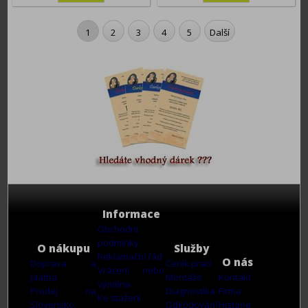
1
2
3
4
5
Další
Informace
Obchodní
podmínky
O nákupu
Služby
Reklamační řád
O nás
Doprava a
Ceník prací
Vrácení nebo
platba
Montáže
Kontakt
výměna
Prodej na
Diagnostika
Firma
Ke stažení
Slovensko
Odkódování
Historie