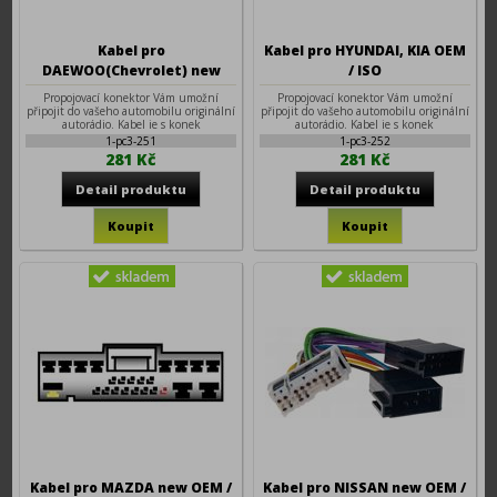
Kabel pro
Kabel pro HYUNDAI, KIA OEM
DAEWOO(Chevrolet) new
/ ISO
OEM / ISO
Propojovací konektor Vám umožní
Propojovací konektor Vám umožní
připojit do vašeho automobilu originální
připojit do vašeho automobilu originální
autorádio. Kabel je s konek
autorádio. Kabel je s konek
1-pc3-251
1-pc3-252
281 Kč
281 Kč
Kabel pro MAZDA new OEM /
Kabel pro NISSAN new OEM /