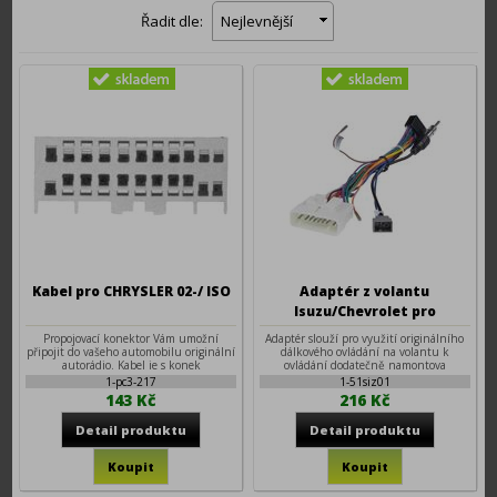
Řadit dle:
Nejlevnější
Kabel pro CHRYSLER 02-/ ISO
Adaptér z volantu
Isuzu/Chevrolet pro
autorádia Android 7", 9", 10"
Propojovací konektor Vám umožní
Adaptér slouží pro využití originálního
připojit do vašeho automobilu originální
dálkového ovládání na volantu k
autorádio. Kabel je s konek
ovládání dodatečně namontova
1-pc3-217
1-51siz01
143 Kč
216 Kč