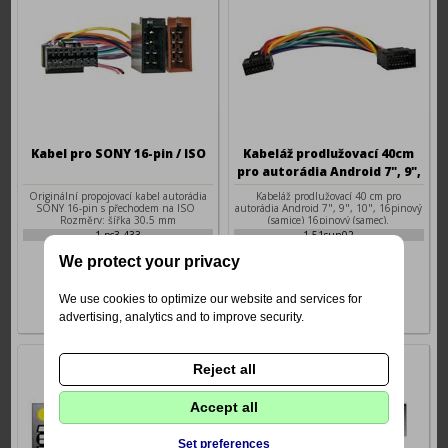
Kabel pro SONY 16-pin / ISO
Kabeláž prodlužovací 40cm
pro autorádia Android 7", 9",
10"
Originální propojovací kabel autorádia
Kabeláž prodlužovací 40 cm pro
SONY 16-pin s přechodem na ISO
autorádia Android 7", 9", 10", 16pinový
Rozměry: šířka 30,5 mm
(samice) 16pinový (samec).
1-pc3-433
1-51sun02
249 Kč
256 Kč
We protect your privacy
We use cookies to optimize our website and services for
advertising, analytics and to improve security.
Reject all
Accept all
Set preferences