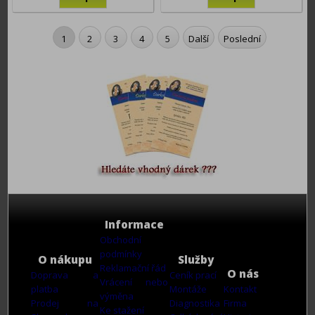
1
2
3
4
5
Další
Poslední
Informace
Obchodní
podmínky
O nákupu
Služby
Reklamační řád
O nás
Doprava a
Ceník prací
Vrácení nebo
platba
Montáže
Kontakt
výměna
Prodej na
Diagnostika
Firma
Ke stažení