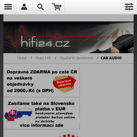
Úvod
/
Auto Hifi
/
Stualarm sortiment
/
CAR AUDIO