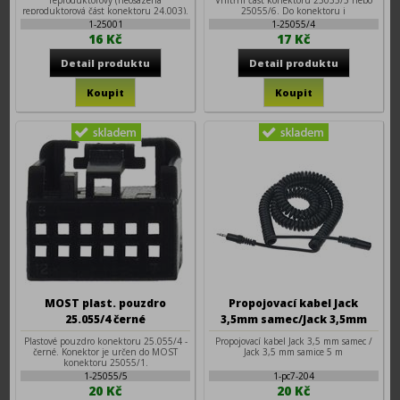
reproduktorový (neosazená
Vnitřní část konektoru 25055/5 nebo
reproduktorová část konektoru 24.003).
25055/6. Do konektoru j
Pr
1-25001
1-25055/4
16 Kč
17 Kč
MOST plast. pouzdro
Propojovací kabel Jack
25.055/4 černé
3,5mm samec/Jack 3,5mm
samice 5m
Plastové pouzdro konektoru 25.055/4 -
Propojovací kabel Jack 3,5 mm samec /
černé. Konektor je určen do MOST
Jack 3,5 mm samice 5 m
konektoru 25055/1.
1-25055/5
1-pc7-204
20 Kč
20 Kč