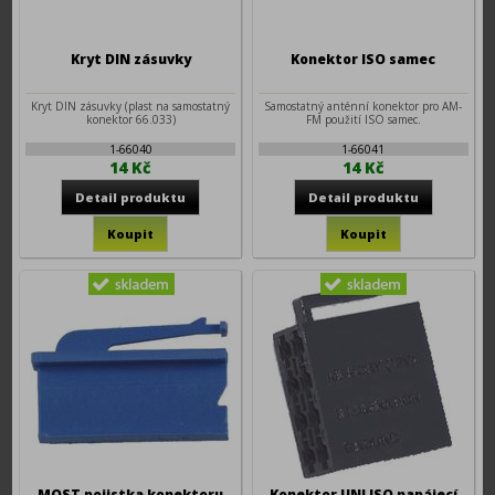
Kryt DIN zásuvky
Konektor ISO samec
Kryt DIN zásuvky (plast na samostatný
Samostatný anténní konektor pro AM-
konektor 66.033)
FM použití ISO samec.
1-66040
1-66041
14 Kč
14 Kč
MOST pojistka konektoru
Konektor UNI ISO napájecí