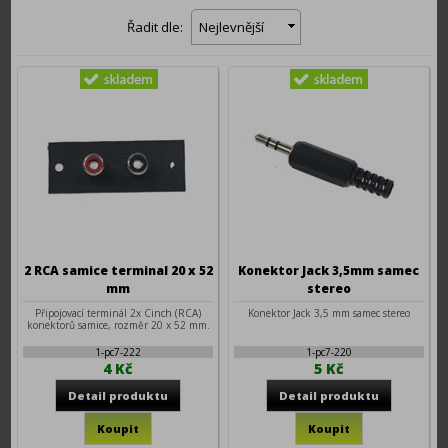
Řadit dle:
Nejlevnější
2 RCA samice terminal 20 x 52
Konektor Jack 3,5mm samec
mm
stereo
Připojovací terminál 2x Cinch (RCA)
Konektor Jack 3,5 mm samec stereo
konektorů samice, rozměr 20 x 52 mm.
1-pc7-222
1-pc7-220
4 Kč
5 Kč