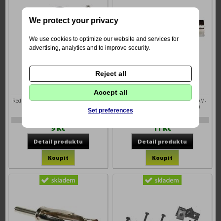
We protect your privacy
We use cookies to optimize our website and services for
advertising, analytics and to improve security.
Reject all
Redukce Jack 3,5mm
Konektor samice (DIN)
samec/2xCINCH samice
Accept all
Redukce Jack 3,5 mm samec / 2x CINCH
Samostatný anténní konektor pro AM-
samice
FM použití samice (zásuvka DIN)
Set preferences
1-pc7-223
1-66033
9 Kč
11 Kč