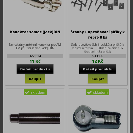
Konektor samec (jack)DIN
Šrouby + upevňovací plíšky k
repro 8 ks
Samostatný anténní konektor pro AM-
Sada upevňovačích šroubků a plíšků k
FM použití samec (jack) DIN
reproduktorům. Obsah balení: • 8x
šroubek • 8x plíšek
1-66034
1-13008
11 Kč
12 Kč