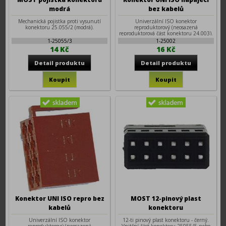
modrá
bez kabelů
Mechanická pojistka proti vysunutí
Univerzální ISO konektor
konektoru 25.055/2 (modrá).
reproduktorový (neosazená
reproduktorová část konektoru 24.003).
Pr
1-25055/3
1-25002
14 Kč
16 Kč
Konektor UNI ISO repro bez
MOST 12-pinový plast
kabelů
konektoru
Univerzální ISO konektor
12-ti pinový plast konektoru - černý.