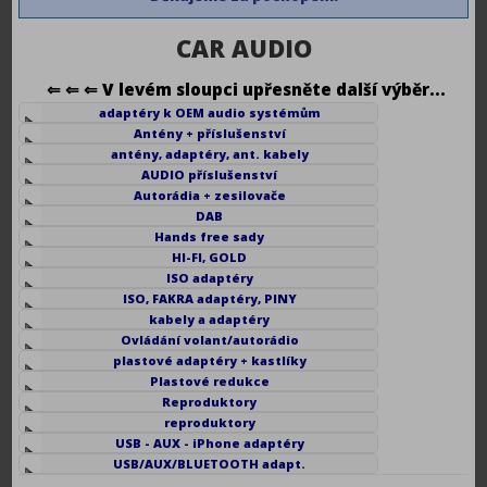
CAR AUDIO
⇐ ⇐ ⇐ V levém sloupci upřesněte další výběr...
adaptéry k OEM audio systémům
Antény + příslušenství
antény, adaptéry, ant. kabely
AUDIO příslušenství
Autorádia + zesilovače
DAB
Hands free sady
HI-FI, GOLD
ISO adaptéry
ISO, FAKRA adaptéry, PINY
kabely a adaptéry
Ovládání volant/autorádio
plastové adaptéry + kastlíky
Plastové redukce
Reproduktory
reproduktory
USB - AUX - iPhone adaptéry
USB/AUX/BLUETOOTH adapt.