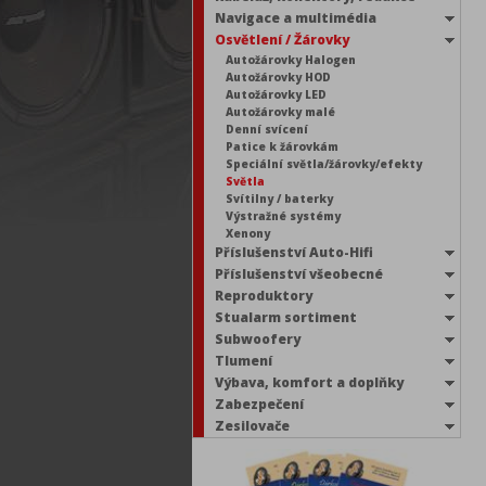
Navigace a multimédia
Osvětlení / Žárovky
Autožárovky Halogen
Autožárovky HOD
Autožárovky LED
Autožárovky malé
Denní svícení
Patice k žárovkám
Speciální světla/žárovky/efekty
Světla
Svítilny / baterky
Výstražné systémy
Xenony
Příslušenství Auto-Hifi
Příslušenství všeobecné
Reproduktory
Stualarm sortiment
Subwoofery
Tlumení
Výbava, komfort a doplňky
Zabezpečení
Zesilovače