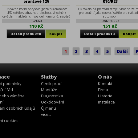
oranžové 12V
R10/R23
Přídavné boční obrysové (poziční) oranžové
LED světlo na pracovní stroje, vhodné zej
LED světlo s odraznou plochou, vhodné k
pro použití jako couvací světlo pro nákla
osvětlení nákladních vozidel, kamionů, návěsů
automobil
Technické parametry: • napájecí napětí: 12 V •
1-kf660
1-wl-830R23
obsahuje 4 vysoce svítivé LED diody • rozměry:
110 Kč
151 Kč
110 x 42 mm • rozteč šroubů: 75 mm • do
montážního otvoru o průměru 24 mm a
hloubce 20 mm Balení obsahuje 2ks - cena za
2ks
1
2
3
4
5
Další
mace
Služby
O nás
í podmínky
Ceník prací
Kontakt
ční řád
Montáže
Firma
 nebo výměna
Diagnostika
Historie
ní
Odkódování
Instalace
ání osobních údajů
ČJ menu
více...
ní cookies