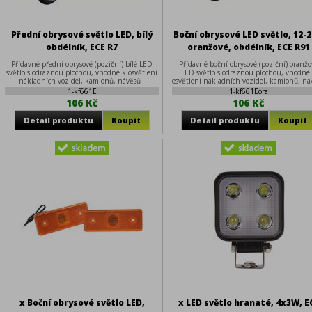
Přední obrysové světlo LED, bílý
Boční obrysové LED světlo, 12-2
obdélník, ECE R7
oranžové, obdélník, ECE R91
Přídavné přední obrysové (poziční) bílé LED
Přídavné boční obrysové (poziční) oranžo
světlo s odraznou plochou, vhodné k osvětlení
LED světlo s odraznou plochou, vhodné
nákladních vozidel, kamionů, návěsů
osvětlení nákladních vozidel, kamionů, ná
Technické parametry • napájecí napětí: 12-24 V
Technické parametry • napájecí napětí: 1
1-kf661E
1-kf661Eora
(20 mA při 13,8 V) • 3 vysoce svítivé LED diody •
V (20 mA při 13,8 V) • obsahuje 3 vysoce sví
106 Kč
106 Kč
homologace: ECE R7 • rozměry: 96 x 31 mm •
LED diody • homologace: ECE R91 • rozmě
rozteč šroubů: 69 mm • gumové těsnění • do
96 x 31 mm • rozteč šroubů: 69 mm • gu
montážního otvoru o průměru 20 mm a
těsnění • do montážního otvoru o průměr
hloubce 14 mm
mm a hloubce 14 mm
x Boční obrysové světlo LED,
x LED světlo hranaté, 4x3W, E