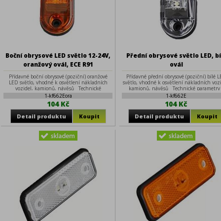
Boční obrysové LED světlo 12-24V,
Přední obrysové světlo LED, bí
oranžový ovál, ECE R91
ovál
Přídavné boční obrysové (poziční) oranžové
Přídavné přední obrysové (poziční) bílé 
LED světlo, vhodné k osvětlení nákladních
světlo, vhodné k osvětlení nákladních vozi
vozidel, kamionů, návěsů Technické
kamionů, návěsů Technické parametry 
parametry • napájecí napětí: 12-24 V (60 mA
napájecí napětí: 12-24 V (60 mA při 13,8 V)
1-kf662Eora
1-kf662E
při 13,8 V) • obsahuje 2 vysoce svítivé LED
vysoce svítivé LED diody SUPERFLUX •
104 Kč
104 Kč
diody SUPERFLUX • homologace: ECE R91 •
rozměry: 65 x 28 x 18 mm • rozteč šroubů
rozměry: 65 x 28 x 18 mm • rozteč šroubů: 48
mm
mm