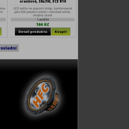
oranžová, 38x3W, ECE R10
ména
LED světlo na pracovní stroje, kombinované
dní
jako bílé pracovní světlo + oranžové světlo,
vhodné zejmé
1-wl-834
166 Kč
Poslední