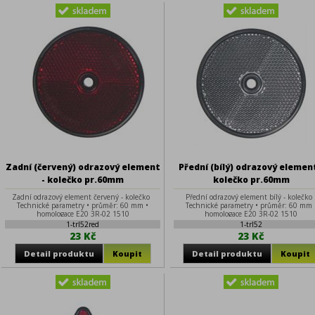
Zadní (červený) odrazový element
Přední (bílý) odrazový element
- kolečko pr.60mm
kolečko pr.60mm
Zadní odrazový element červený - kolečko
Přední odrazový element bílý - kolečk
Technické parametry • průměr: 60 mm •
Technické parametry • průměr: 60 mm 
homologace E20 3R-02 1510
homologace E20 3R-02 1510
1-trl52red
1-trl52
23 Kč
23 Kč