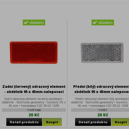
Zadní (červený) odrazový element
Přední (bílý) odrazový element
- obdélník 95 x 45mm nalepovací
obdélník 95 x 45mm nalepova
Zadní odrazový element červený samolepící -
Přední odrazový element bílý samolepící
obdélník Technické parametry • rozměry: 95 x
obdélník Technické parametry • rozměry: 
45 mm • homologace E20 3R-02 1508
45 mm • homologace E20 3R-02 1508
1-trl51red
1-trl51
20 Kč
20 Kč