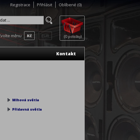
Registrace
Přihlásit
Oblíbené
(0)
Zvolte měnu
Kč
EUR
(0
)
položky
Kontakt
Mlhová světla
Přídavná světla