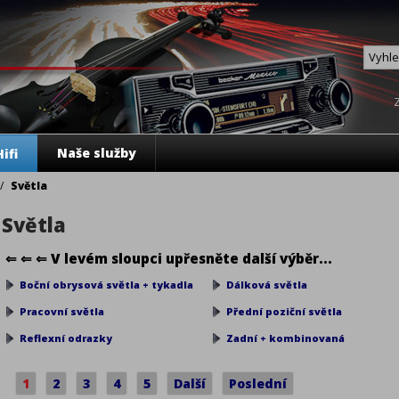
Naše služby
ifi
/
Světla
Světla
⇐ ⇐ ⇐ V levém sloupci upřesněte další výběr...
Boční obrysová světla + tykadla
Dálková světla
Pracovní světla
Přední poziční světla
Reflexní odrazky
Zadní + kombinovaná
1
2
3
4
5
Další
Poslední