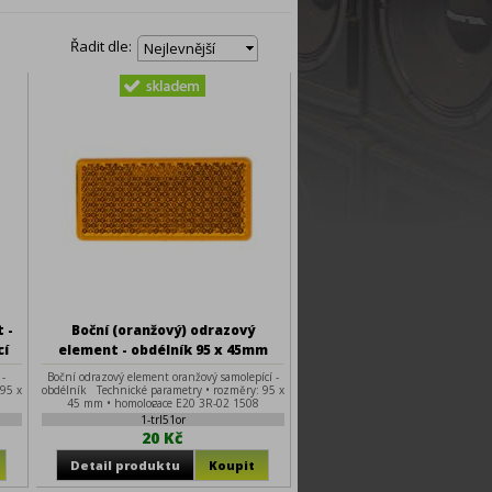
Řadit dle:
Nejlevnější
 -
Boční (oranžový) odrazový
cí
element - obdélník 95 x 45mm
nalepovací
 -
Boční odrazový element oranžový samolepící -
95 x
obdélník Technické parametry • rozměry: 95 x
45 mm • homologace E20 3R-02 1508
1-trl51or
20 Kč