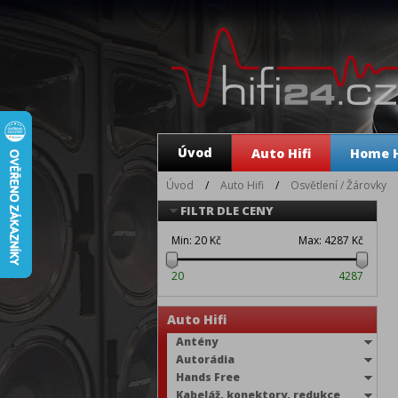
Úvod
Auto Hifi
Home H
Úvod
/
Auto Hifi
/
Osvětlení / Žárovky
FILTR DLE CENY
Min:
20 Kč
Max:
4287 Kč
20
4287
Auto Hifi
Antény
Autorádia
Hands Free
Kabeláž, konektory, redukce