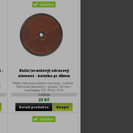
 -
Boční (oranžový) odrazový
element - kolečko pr.60mm
o
Přední odrazový element oranžový - kolečko
•
Technické parametry • průměr: 60 mm •
homologace E20 3R-02 1510
1-trl52or
23 Kč