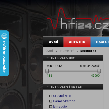
Úvod
Auto Hifi
Home H
Úvod
/
Home Hifi
/
Sluchátka
FILTR DLE CENY
Min:
118 Kč
Max:
45990 Kč
118
45990
FILTR DLE VÝROBCE
Ground zero
Harman/kardon
Jam audio