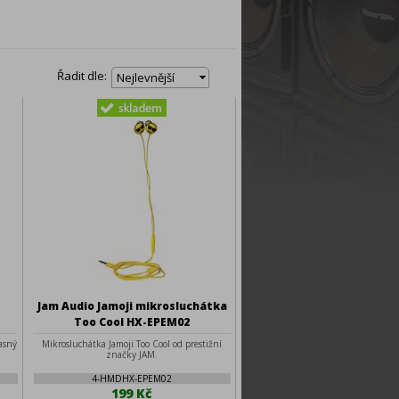
Řadit dle:
Nejlevnější
Jam Audio Jamoji mikrosluchátka
Too Cool HX-EPEM02
asný
Mikrosluchátka Jamoji Too Cool od prestižní
značky JAM.
4-HMDHX-EPEM02
199 Kč