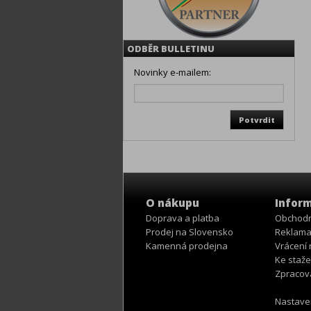
ODBĚR BULLETINU
Novinky e-mailem:
O nákupu
Infor
Doprava a platba
Obchodn
Prodej na Slovensko
Reklama
Kamenná prodejna
Vrácení
Ke staže
Zpracov
Nastave