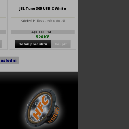
JBL Tune 305 USB-C White
Kabelová Hi-Res sluchátka do uší
4-JBL T305CWHT
526 Kč
Poslední