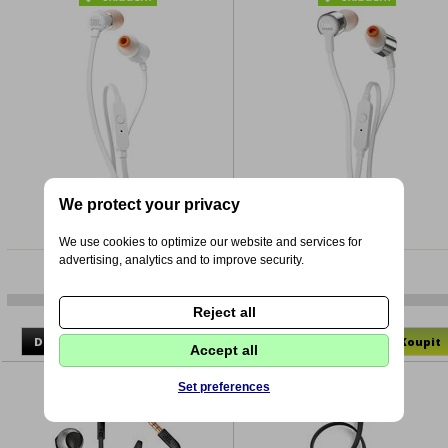
We protect your privacy
JBL T110 White
JBL T210 Gray
We use cookies to optimize our website and services for
advertising, analytics and to improve security.
Sluchátka do uší
Sluchátka do uší
4-JBL T110WHT
4-JBL T210GRY
Reject all
334 Kč
478 Kč
Accept all
Set preferences