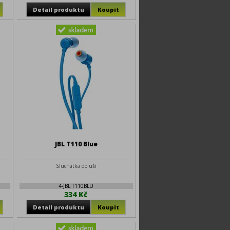
JBL T110 Blue
Sluchátka do uší
4-JBL T110BLU
334 Kč