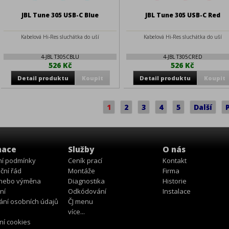
JBL Tune 305 USB-C Blue
JBL Tune 305 USB-C Red
Kabelová Hi-Res sluchátka do uší
Kabelová Hi-Res sluchátka do uší
4-JBL T305CBLU
4-JBL T305CRED
526 Kč
526 Kč
1
2
3
4
5
Další
mace
Služby
O nás
í podmínky
Ceník prací
Kontakt
ční řád
Montáže
Firma
 nebo výměna
Diagnostika
Historie
ní
Odkódování
Instalace
ání osobních údajů
ČJ menu
více...
ní cookies