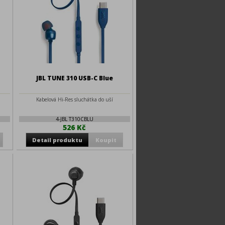
JBL TUNE 310 USB-C Blue
Kabelová Hi-Res sluchátka do uší
4-JBL T310CBLU
526 Kč