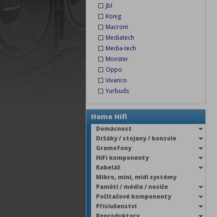
Jbl
Konig
Macrom
Mediatech
Media-tech
Monster
Oppo
Vivanco
Yurbuds
Home Hifi
Domácnost
Držáky / stojany / konzole
Gramofony
HiFi komponenty
Kabeláž
Mikro, mini, midi systémy
Paměti / média / nosiče
Počítačové komponenty
Příslušenství
Reproduktory