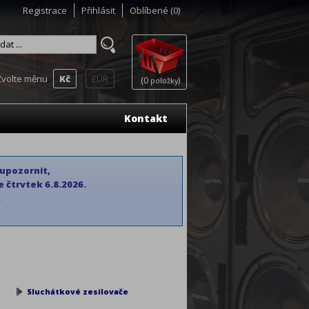
Registrace
Přihlásit
Oblíbené
(0)
Zvolte měnu
Kč
EUR
(0
)
položky
Kontakt
 upozornit,
 čtrvtek 6.8.2026.
.
Sluchátkové zesilovače