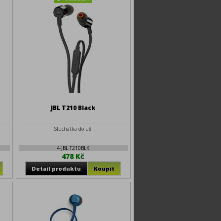
JBL T210 Black
Sluchátka do uší
4-JBL T210BLK
478 Kč