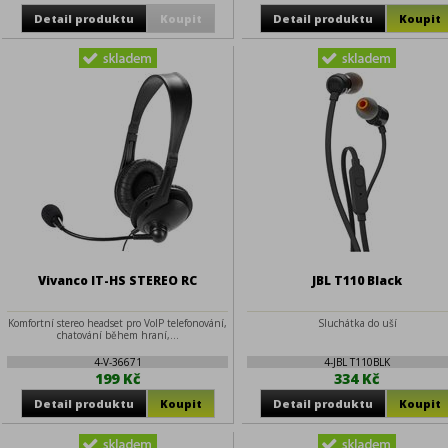
Vivanco IT-HS STEREO RC
JBL T110 Black
Komfortní stereo headset pro VoIP telefonování,
Sluchátka do uší
chatování během hraní,...
4-V-36671
4-JBL T110BLK
199 Kč
334 Kč