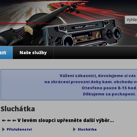
Naše služby
ifi
Vážení zákazníci, dovolujeme si vás
na zkrácení provozní doby kam. obchodu ve
Otevřeno pouze 8-15 hod
Děkujeme
za pochopení.
Sluchátka
⇐ ⇐ ⇐ V levém sloupci upřesněte další výběr...
Příslušenství
Sluchátka