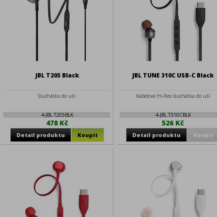
JBL T205 Black
JBL TUNE 310C USB-C Black
Sluchátka do uší
Kabelová Hi-Res sluchátka do uší
4-JBL T205BLK
4-JBL T310CBLK
478 Kč
526 Kč