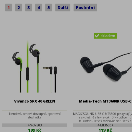
1
2
3
4
5
Další
Poslední
Vivanco SPX 40 GREEN
Media-Tech MT3600K USB-C
Trendová, cenově dostupná, sportovní
MAGICSOUND USB-C MT3600 poskytují j
sluchátka
a skutečně silný zvuk. Díky citlivému
mikrofonu je váš rozhovor nerušený a
pohodlný.
4-V-37303
4-MT3600K
199 Kč
119 Kč