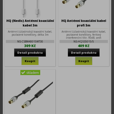
HQ (Nedis) Anténní koaxiální
HQ Anténní koaxiální kabel
kabel 3m
profi 5m
Anténní (účastnický) koaxiální kabel,
Anténní (účastnický) koaxiální kabel,
pozlacené konektory, délka 3m
pozlacené konektory, feritový
interferenční filtr, 90dB, profi
provedení, délka 5m
NS-CSBW40015WT30
NS-HQSS5015/5
309 Kč
409 Kč