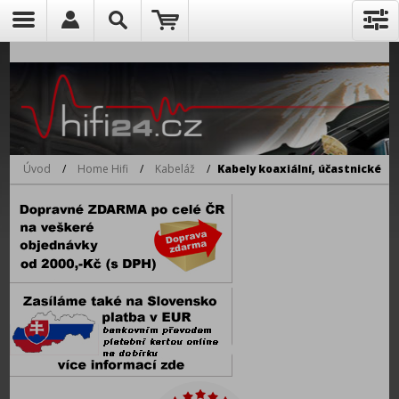
Úvod
/
Home Hifi
/
Kabeláž
/
Kabely koaxiální, účastnické