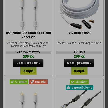
HQ (Nedis) Anténní koaxiální
Vivanco 44061
kabel 2m
Anténní (účastnický) koaxiální kabel,
Satelitní koaxiální kabel, dvojité stínění
pozlacené konektory, délka 2m
NS-CSBW40015WT20
4-V-44061
259 Kč
299 Kč