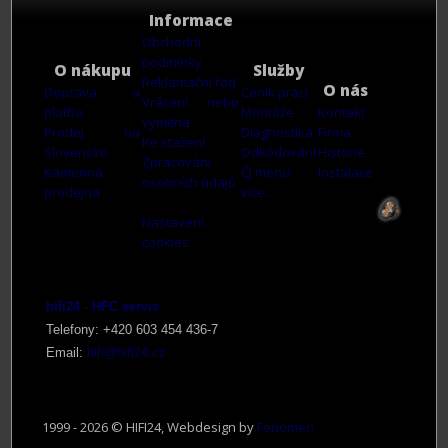
Informace
Obchodní
podmínky
O nákupu
Služby
Reklamační řád
O nás
Doprava a
Ceník prací
Vrácení nebo
platba
Montáže
Kontakt
výměna
Prodej na
Diagnostika
Firma
Ke stažení
Slovensko
Odkódování
Historie
Zpracování
Kamenná
ČJ menu
Instalace
osobních údajů
prodejna
více...
Nastavení
cookies
hifi24 - HFC servis
Telefony: +420 603 4
54 436-7
Email:
hifi@hifi24.cz
1999 - 2026 © HIFI24, Webdesign by
Fenomen