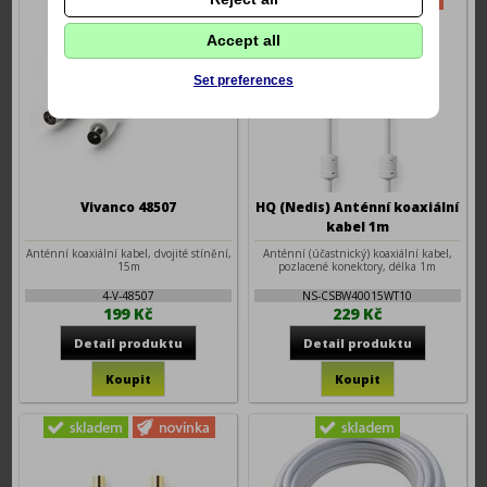
Accept all
Set preferences
Vivanco 48507
HQ (Nedis) Anténní koaxiální
kabel 1m
Anténní koaxiální kabel, dvojité stínění,
Anténní (účastnický) koaxiální kabel,
15m
pozlacené konektory, délka 1m
4-V-48507
NS-CSBW40015WT10
199 Kč
229 Kč