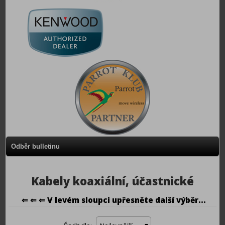
Odběr bulletinu
Kabely koaxiální, účastnické
⇐ ⇐ ⇐ V levém sloupci upřesněte další výběr...