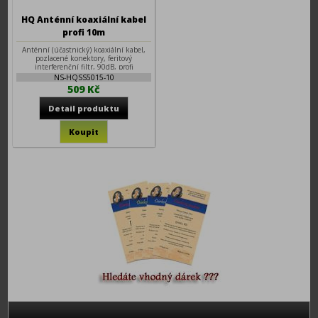
HQ Anténní koaxiální kabel
profi 10m
Anténní (účastnický) koaxiální kabel,
pozlacené konektory, feritový
interferenční filtr, 90dB, profi
provedení, délka 10m
NS-HQSS5015-10
509 Kč