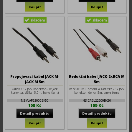
Propojovací kabel JACK M-
Redukční kabel JACK-2xRCA M
JACK M 5m
5m
kabeláž 1x Jack konektor - 1x Jack
kabeláž 2x Cinch/RCA zástrčka - 1x Jack
konektor, délka: 5,0m, barva černá
konektor, délka: 5m, barva černá
NS-VLAP22000BK50
NS-CAGL22200BK50
109 Kč
109 Kč