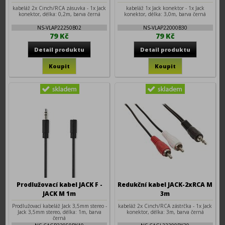
kabeláž 2x Cinch/RCA zásuvka - 1x Jack
kabeláž 1x Jack konektor - 1x Jack
konektor, délka: 0,2m, barva černá
konektor, délka: 3,0m, barva černá
NS-VLAP22250B02
NS-VLAP22000B30
79 Kč
79 Kč
Prodlužovací kabel JACK F -
Redukční kabel JACK-2xRCA M
JACK M 1m
3m
Prodlužovací kabeláž Jack 3,5mm stereo -
kabeláž 2x Cinch/RCA zástrčka - 1x Jack
Jack 3,5mm stereo, délka: 1m, barva
konektor, délka: 3m, barva černá
černá