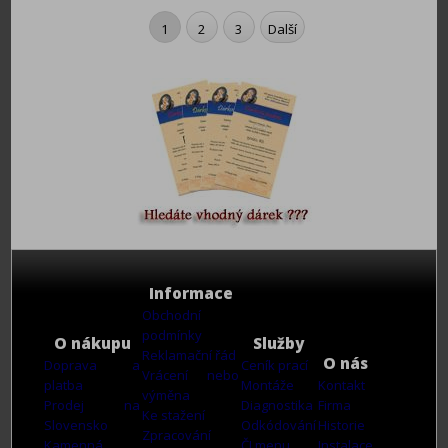
1
2
3
Další
Informace
Obchodní
podmínky
O nákupu
Služby
Reklamační řád
O nás
Doprava a
Ceník prací
Vrácení nebo
platba
Montáže
Kontakt
výměna
Prodej na
Diagnostika
Firma
Ke stažení
Slovensko
Odkódování
Historie
Zpracování
Kamenná
ČJ menu
Instalace