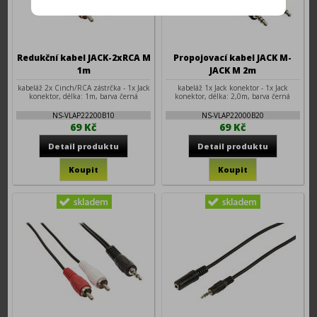
Redukční kabel JACK-2xRCA M
Propojovací kabel JACK M-
1m
JACK M 2m
kabeláž 2x Cinch/RCA zástrčka - 1x Jack
kabeláž 1x Jack konektor - 1x Jack
konektor, délka: 1m, barva černá
konektor, délka: 2,0m, barva černá
NS-VLAP22200B10
NS-VLAP22000B20
69 Kč
69 Kč