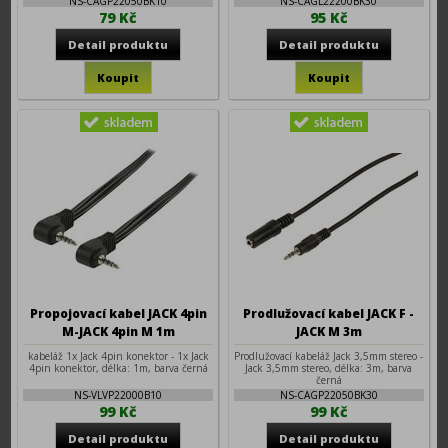
NS-CAGP22050BK10
NS-CAGL22200BK30
79 Kč
95 Kč
Propojovací kabel JACK 4pin
Prodlužovací kabel JACK F -
M-JACK 4pin M 1m
JACK M 3m
kabeláž 1x Jack 4pin konektor - 1x Jack
Prodlužovací kabeláž Jack 3,5mm stereo -
4pin konektor, délka: 1m, barva černá
Jack 3,5mm stereo, délka: 3m, barva
černá
NS-VLVP22000B10
NS-CAGP22050BK30
99 Kč
99 Kč