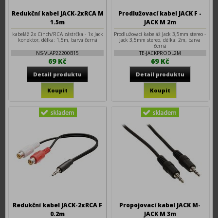
Redukční kabel JACK-2xRCA M
Prodlužovací kabel JACK F -
1.5m
JACK M 2m
kabeláž 2x Cinch/RCA zástrčka - 1x Jack
Prodlužovací kabeláž Jack 3,5mm stereo -
konektor, délka: 1,5m, barva černá
Jack 3,5mm stereo, délka: 2m, barva
černá
NS-VLAP22200B15
TE-JACKPRODL2M
69 Kč
69 Kč
Redukční kabel JACK-2xRCA F
Propojovací kabel JACK M-
0.2m
JACK M 3m