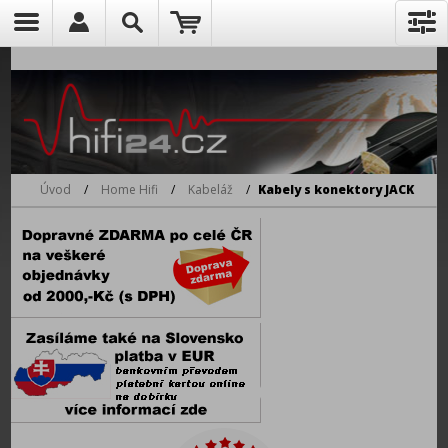
Úvod
/
Home Hifi
/
Kabeláž
/
Kabely s konektory JACK