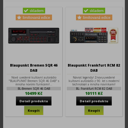
Blaupunkt Bremen SQR 46
Blaupunkt Frankfurt RCM 82
DAB
DAB
Nově uvedené kultovní autorádio
Návrat legendy! Znovuuvedené
"BLAUPUNKT Bremen SQR 46 DAB" s
kultovní autorádio z 90. let s moderní
mnoha novými funkcemi!...
technologií a mnoha novinkami!
BL-Bremen SQR 46 DAB
BL- Frankfurt RCM 82 DAB
10499 Kč
10111 Kč