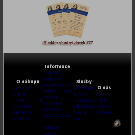
Informace
Obchodní
podmínky
O nákupu
Služby
Reklamační řád
O nás
Doprava a
Ceník prací
Vrácení nebo
platba
Montáže
Kontakt
výměna
Prodej na
Diagnostika
Firma
Ke stažení
Slovensko
Odkódování
Historie
Zpracování
Kamenná
ČJ menu
Instalace
osobních údajů
prodejna
více...
Nastavení
cookies