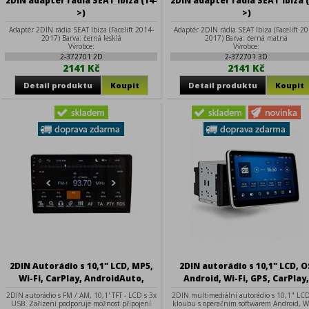
2DIN adapter radia SEAT Ibiza (14-
2DIN adapter radia SEAT Ibiza (
>)
>)
Adaptér 2DIN rádia SEAT Ibiza (Facelift 2014-
Adaptér 2DIN rádia SEAT Ibiza (Facelift 2
2017) Barva: černá lesklá
2017) Barva: černá matná
Výrobce:
Výrobce:
2-372701 2D
2-372701 3D
2141 Kč
2141 Kč
2DIN Autorádio s 10,1" LCD, MP5,
2DIN autorádio s 10,1" LCD, O
Wi-Fi, CarPlay, AndroidAuto,
Android, Wi-Fi, GPS, CarPlay
Bluetooth, 2x USB
Bluetooth, 2x USB, 4G
2DIN autorádio s FM / AM, 10,1' TFT - LCD s 3x
2DIN multimediální autorádio s 10,1" LC
USB. Zařízení podporuje možnost připojení
kloubu s operačním softwarem Android, Wi