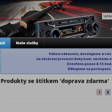
Naše služby
ifi
Vážení zákazníci, dovolujeme si vás
na zkrácení provozní doby kam. obchodu ve
Otevřeno pouze 8-15 hod
Děkujeme
za pochopení.
Produkty se štítkem 'doprava zdarma'
1
2