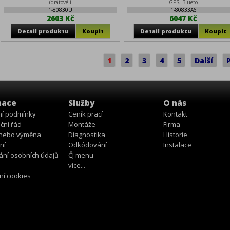
(drátové i
GPS, Blueto
1-80830U
1-80833A6
2603 Kč
6047 Kč
1
2
3
4
5
Další
mace
Služby
O nás
í podmínky
Ceník prací
Kontakt
ční řád
Montáže
Firma
 nebo výměna
Diagnostika
Historie
ní
Odkódování
Instalace
ání osobních údajů
ČJ menu
více...
ní cookies