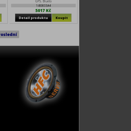
GPS, Blueto
1-80833A4
5017 Kč
Poslední