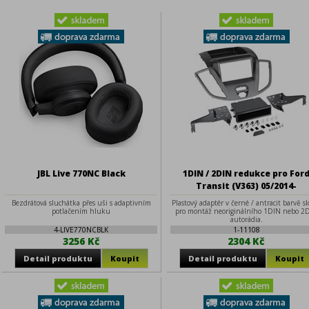
JBL Live 770NC Black
1DIN / 2DIN redukce pro For
Transit (V363) 05/2014-
Bezdrátová sluchátka přes uši s adaptivním
Plastový adaptér v černé / antracit barvě sl
potlačením hluku
pro montáž neoriginálního 1DIN nebo 2
autorádia.
4-LIVE770NCBLK
1-11108
3256 Kč
2304 Kč