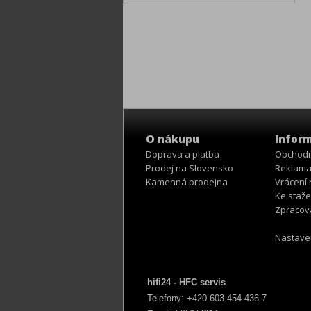
O nákupu
Infor
Doprava a platba
Obchodn
Prodej na Slovensko
Reklama
Kamenná prodejna
Vrácení
Ke staže
Zpracov
Nastave
hifi24 - HFC servis
Telefony: +420 603 4
54 436-7