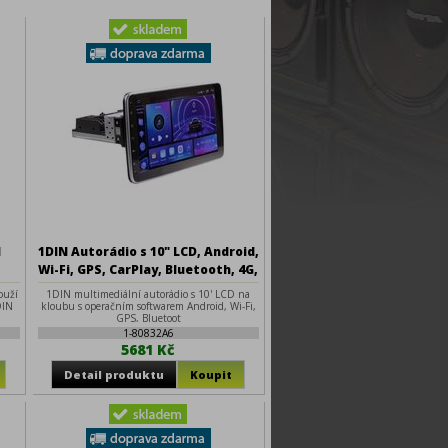
d
1DIN Autorádio s 10" LCD, Android,
Wi-Fi, GPS, CarPlay, Bluetooth, 4G,
2x USB
ouží
1DIN multimediální autorádio s 10' LCD na
DIN
kloubu s operačním softwarem Android, Wi-Fi,
GPS, Bluetoot
1-80832A6
5681 Kč