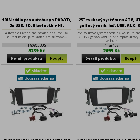
1DIN rádio pro autobusy s DVD/CD,
25" zvukový systém na ATV, U
2x USB, SD, Bluetooth + HF,
golfový vozík, loď, USB, AUX, 
Mikrofon pro průvodce + prop HF
černé
Autorádio určené pro instalaci do autobusů,
25" zvukový systém speciálně vyvinuté pro
součást balení je mikrofon pro průvodce...
/ UTV / golfový vozík / loď s reproduktory 
vychutn
1-80825BUS
1-rsm106
5339 Kč
2699 Kč