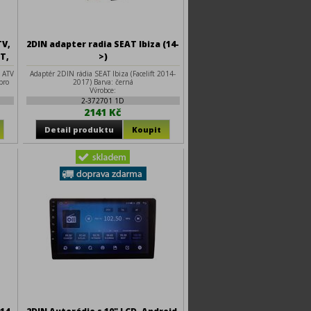
TV,
2DIN adapter radia SEAT Ibiza (14-
BT,
>)
 ATV
Adaptér 2DIN rádia SEAT Ibiza (Facelift 2014-
pro
2017) Barva: černá
Výrobce:
2-372701 1D
2141 Kč