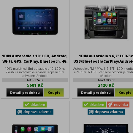
1DIN Autorádio s 10" LCD, Android,
1DIN autorádio s 6,2" LCD/3
Wi-Fi, GPS, CarPlay, Bluetooth, 4G,
USB/Bluetooth/CarPlay/Androi
2x USB
1DIN multimediální autorádio s 10' LCD na
Autorádio s FM / MW, 6,2' TFT - LCD monit
kloubu a rotačním ovladačem s operačním
a čelním 3x USB. Zařízení podporuje mož
softwarem Android,
připojení
1-80832A6K
1-scc170cabt
5681 Kč
2120 Kč