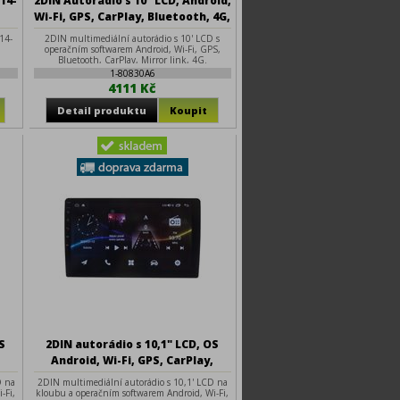
14-
2DIN Autorádio s 10" LCD, Android,
Wi-Fi, GPS, CarPlay, Bluetooth, 4G,
2x USB
014-
2DIN multimediální autorádio s 10' LCD s
operačním softwarem Android, Wi-Fi, GPS,
Bluetooth, CarPlay, Mirror link, 4G.
1-80830A6
4111 Kč
S
2DIN autorádio s 10,1" LCD, OS
,
Android, Wi-Fi, GPS, CarPlay,
Bluetooth, 2x USB, 4G
D na
2DIN multimediální autorádio s 10,1' LCD na
-Fi,
kloubu a operačním softwarem Android, Wi-Fi,