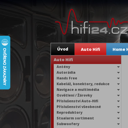
Úvod
Auto Hifi
Home H
Auto Hifi
Antény
Autorádia
Hands Free
Kabeláž, konektory, redukce
Navigace a multimédia
Osvětlení / Žárovky
Příslušenství Auto-Hifi
Příslušenství všeobecné
Reproduktory
Stualarm sortiment
Subwoofery