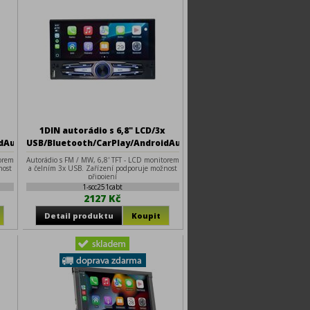
x
1DIN autorádio s 6,8" LCD/3x
dAuto/Mirrorlink
USB/Bluetooth/CarPlay/AndroidAuto/Mirrorlink
orem
Autorádio s FM / MW, 6,8' TFT - LCD monitorem
nost
a čelním 3x USB. Zařízení podporuje možnost
připojení
1-scc251cabt
2127 Kč