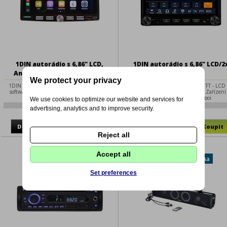
1DIN autorádio s 6,86" LCD,
1DIN autorádio s 6,86" LCD/2
Android, WI-FI, GPS, CarPlay,
USB+1x USB-
We protect your privacy
Bluetooth, 3xUSB 1xUSB-C
C/Bluetooth/CarPlay/AndroidA
1DIN multimediální autorádio s operačním
Autorádio s FM / MW, 6,86" TFT - LCD
softwarem Android, Wi-Fi, GPS, Bluetooth,
monitorem a čelním 3x USB. Zařízení
CarPlay / Android Auto.
podporuje možnost připoj
We use cookies to optimize our website and services for
1-80827AC
1-scc154cabt
advertising, analytics and to improve security.
2401 Kč
2180 Kč
Reject all
Accept all
Set preferences