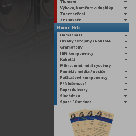
Tlumení
Výbava, komfort a doplňky
Zabezpečení
Zesilovače
Home Hifi
Domácnost
Držáky / stojany / konzole
Gramofony
HiFi komponenty
Kabeláž
Mikro, mini, midi systémy
Paměti / média / nosiče
Počítačové komponenty
Příslušenství
Reproduktory
Sluchátka
Sport / Outdoor