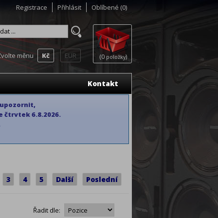
Registrace
Přihlásit
Oblíbené
(0)
Zvolte měnu
Kč
EUR
(0
)
položky
Kontakt
 upozornit,
 čtrvtek 6.8.2026.
.
3
4
5
Další
Poslední
Řadit dle: