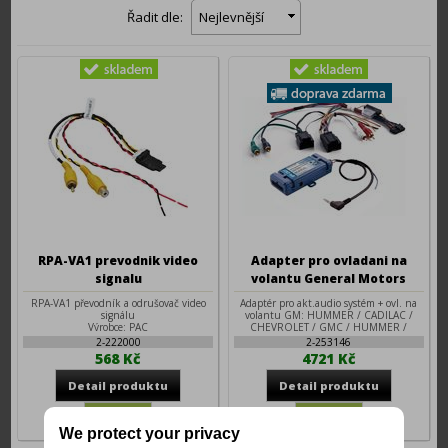
Řadit dle:
Nejlevnější
RPA-VA1 prevodnik video
Adapter pro ovladani na
signalu
volantu General Motors
RPA-VA1 převodník a odrušovač video
Adaptér pro akt.audio systém + ovl. na
signálu
volantu GM: HUMMER / CADILAC /
Výrobce: PAC
CHEVROLET / GMC / HUMMER /
PONTIAC...
2-222000
2-253146
Výrobce: PAC
568 Kč
4721 Kč
We protect your privacy