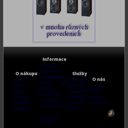
Informace
Obchodní
podmínky
O nákupu
Služby
Reklamační řád
O nás
Doprava a
Ceník prací
Vrácení nebo
platba
Montáže
Kontakt
výměna
Prodej na
Diagnostika
Firma
Ke stažení
Slovensko
Odkódování
Historie
Zpracování
Kamenná
ČJ menu
Instalace
osobních údajů
prodejna
více...
Nastavení
cookies