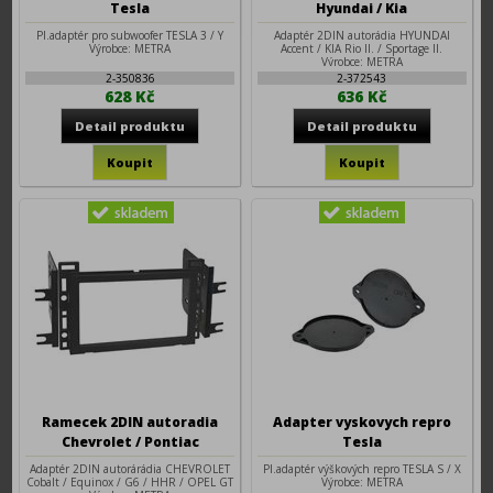
Tesla
Hyundai / Kia
Pl.adaptér pro subwoofer TESLA 3 / Y
Adaptér 2DIN autorádia HYUNDAI
Výrobce: METRA
Accent / KIA Rio II. / Sportage II.
Výrobce: METRA
2-350836
2-372543
628 Kč
636 Kč
Ramecek 2DIN autoradia
Adapter vyskovych repro
Chevrolet / Pontiac
Tesla
Adaptér 2DIN autorárádia CHEVROLET
Pl.adaptér výškových repro TESLA S / X
Cobalt / Equinox / G6 / HHR / OPEL GT
Výrobce: METRA