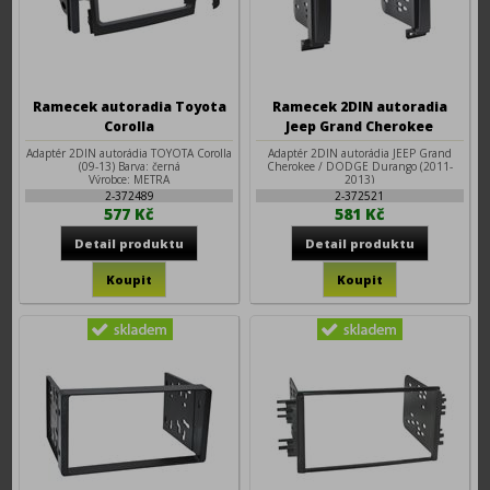
Ramecek autoradia Toyota
Ramecek 2DIN autoradia
Corolla
Jeep Grand Cherokee
Adaptér 2DIN autorádia TOYOTA Corolla
Adaptér 2DIN autorádia JEEP Grand
(09-13) Barva: černá
Cherokee / DODGE Durango (2011-
Výrobce: METRA
2013)
Výrobce: METRA
2-372489
2-372521
577 Kč
581 Kč