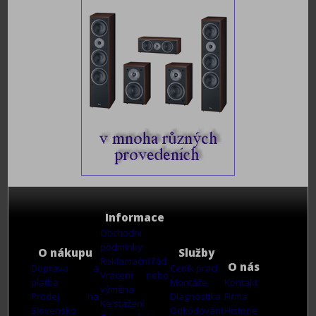
Informace
Obchodní
podmínky
O nákupu
Služby
Reklamační řád
O nás
Doprava a
Ceník prací
Vrácení nebo
platba
Montáže
Kontakt
výměna
Prodej na
Diagnostika
Firma
Ke stažení
Slovensko
Odkódování
Historie