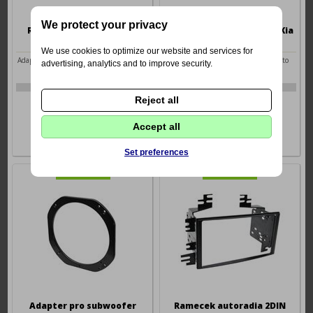
We protect your privacy
Ramecek autoradia Ford
Ramecek 2DIN autoradia Kia
Ranger / Mazda B
We use cookies to optimize our website and services for
Adaptér 1DIN/2DIN rádia FORD Ranger
Adaptér 2DIN autorádia KIA Sorento
advertising, analytics and to improve security.
(95-09) / MAZDA B (94-06)
(2003-2006) / Rio (2002-2005)
Výrobce: METRA
Výrobce: METRA
2-372537 D
2-372835
593 Kč
623 Kč
Reject all
Accept all
Set preferences
Adapter pro subwoofer
Ramecek autoradia 2DIN