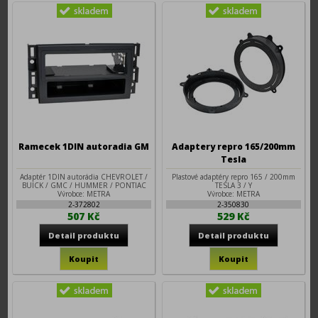
Ramecek 1DIN autoradia GM
Adaptery repro 165/200mm
Tesla
Adaptér 1DIN autorádia CHEVROLET /
Plastové adaptéry repro 165 / 200mm
BUICK / GMC / HUMMER / PONTIAC
TESLA 3 / Y
Výrobce: METRA
Výrobce: METRA
2-372802
2-350830
507 Kč
529 Kč