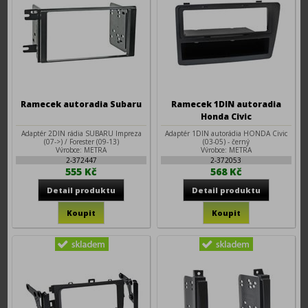
Ramecek autoradia Subaru
Ramecek 1DIN autoradia
Honda Civic
Adaptér 2DIN rádia SUBARU Impreza
Adaptér 1DIN autorádia HONDA Civic
(07->) / Forester (09-13)
(03-05) - černý
Výrobce: METRA
Výrobce: METRA
2-372447
2-372053
555 Kč
568 Kč