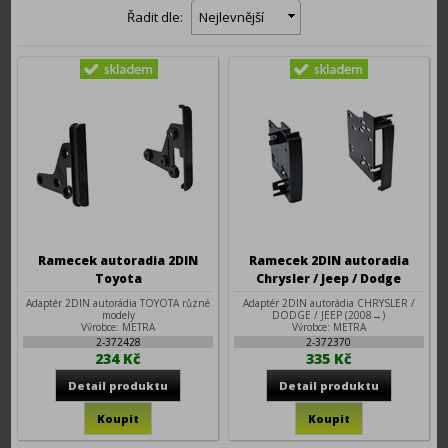
Řadit dle:
Nejlevnější
Ramecek autoradia 2DIN
Ramecek 2DIN autoradia
Toyota
Chrysler / Jeep / Dodge
Adaptér 2DIN autorádia TOYOTA různé
Adaptér 2DIN autorádia CHRYSLER /
modely
DODGE / JEEP (2008→)
Výrobce: METRA
Výrobce: METRA
2-372428
2-372370
234 Kč
335 Kč