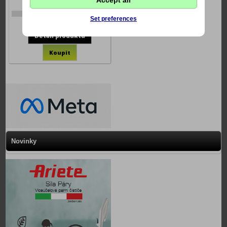
Accept all
7-xDI111
Set preferences
1290 Kč
Novinky