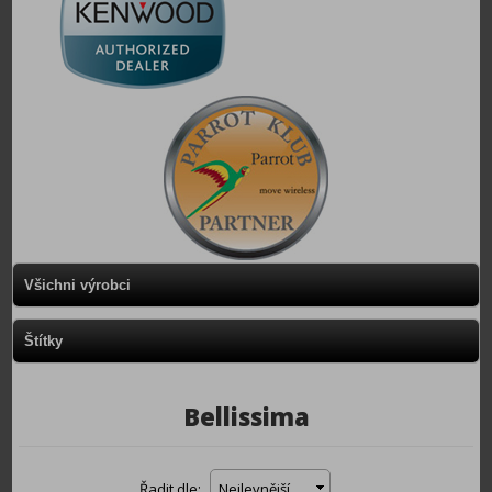
Všichni výrobci
Štítky
Bellissima
Řadit dle:
Nejlevnější