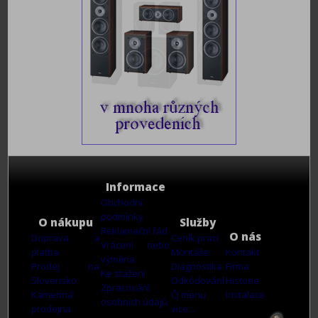
Informace
Obchodní
podmínky
O nákupu
Služby
Reklamační řád
O nás
Doprava a
Ceník prací
Vrácení nebo
platba
Montáže
Kontakt
výměna
Prodej na
Diagnostika
Firma
Ke stažení
Slovensko
Odkódování
Historie
Zpracování
Kamenná
ČJ menu
Instalace
osobních údajů
prodejna
více...