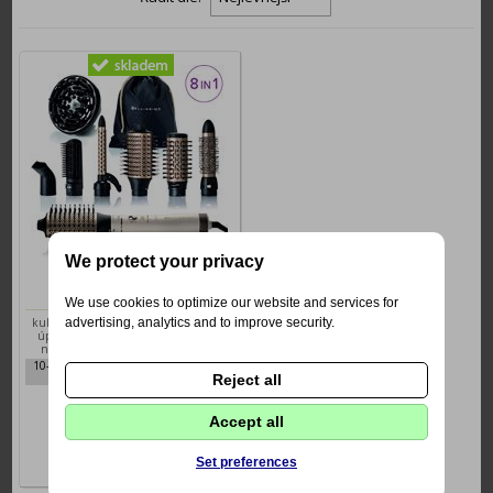
We protect your privacy
Bellissima 11847 My Pro
Kulmofén 8v1
We use cookies to optimize our website and services for
advertising, analytics and to improve security.
kulmofén 8v1 lze použít k vyfoukání i
úpravě vlasů, 2 teplotní a rychlostní
nastavení, ionizace zajistí ochranu
vlasů, studený vzduch pro citlivé vlasy,
10-Bellissima 11847 My Pro Kulmofén
příkon kulmofénu je 1000 W, délka
Reject all
8v1
přívodního kabelu: 1,8 m, bílé
1949 Kč
provedení, bohaté příslušenství, prak
Accept all
Set preferences