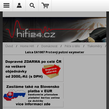
Úvod
/
Home Hifi
/
Domácnost
/
Péče o tělo
/
Tlakoměry
/
Laica EA1007 Prstový pulzní oxymeter