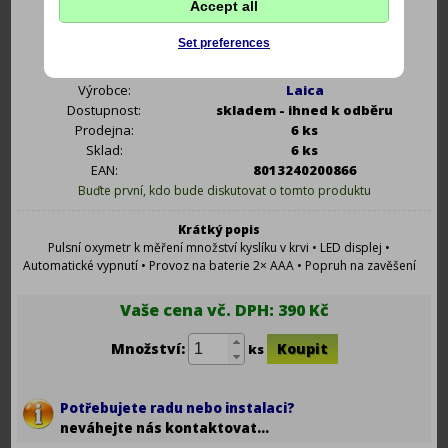
Accept all
Set preferences
Kód:
4-LAI EA1007
Výrobce:
Laica
Dostupnost:
skladem - ihned k odběru
Prodejna:
6 ks
Sklad:
6 ks
EAN:
8013240200866
Buďte první, kdo bude diskutovat o tomto produktu
Krátký popis
Pulsní oxymetr k měření množství kyslíku v krvi • LED displej •
Automatické vypnutí • Provoz na baterie 2× AAA • Popruh na zavěšení
Vaše cena vč. DPH:
390 Kč
Množství:
ks
Potřebujete radu nebo instalaci?
neváhejte nás kontaktovat...