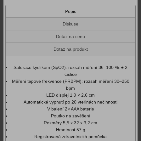
Popis
Diskuse
Dotaz na cenu
Dotaz na produkt
Saturace kyslíkem (SpO2): rozsah měření 36–100 %: ± 2
číslice
Měření tepové frekvence (PRBPM): rozsah měření 30–250
bpm
LED displej 1,9 × 2,6 cm
Automatické vypnutí po 20 vteřinách nečinnosti
V balení 2× AAA baterie
Poutko na zavěšení
Rozměry 5,5 x 32 x 3,2 cm
Hmotnost 57 g
Registrovaná zdravotnická pomůcka