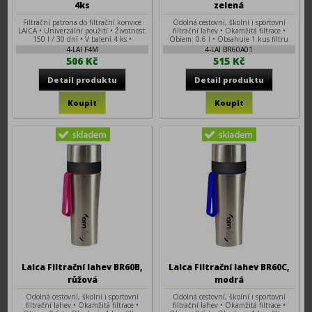
4ks
zelená
Filtrační patrona do filtrační konvice
Odolná cestovní, školní i sportovní
LAICA • Univerzální použití • Životnost:
filtrační lahev • Okamžitá filtrace •
150 l / 30 dní • V balení 4 ks •
Objem: 0,6 l • Obsahuje 1 kus filtru
5stupňová filtrace • Vyrobeno v Itálii
FAST DISK
4-LAI F4M
4-LAI BR60A01
506 Kč
515 Kč
Laica Filtrační lahev BR60B,
Laica Filtrační lahev BR60C,
růžová
modrá
Odolná cestovní, školní i sportovní
Odolná cestovní, školní i sportovní
filtrační lahev • Okamžitá filtrace •
filtrační lahev • Okamžitá filtrace •