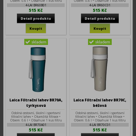
Objem: 0,6 l • Obsahuje 1 kus filtru
Objem: 0,6 l • Obsahuje 1 kus filtru
FAST DISK
FAST DISK
4-LAI BR60B01
4-LAI BR60C01
515 Kč
515 Kč
Laica Filtrační lahev BR70A,
Laica Filtrační lahev BR70C,
tyrkysová
béžová
Odolná cestovní, školní i sportovní
Odolná cestovní, školní i sportovní
filtrační lahev • Okamžitá filtrace •
filtrační lahev • Okamžitá filtrace •
Objem: 0,6 l • Obsahuje 1 kus filtru
Objem: 0,6 l • Obsahuje 1 kus filtru
FAST DISK
FAST DISK
4-LAI BR70A01
4-LAI BR70C01
515 Kč
515 Kč