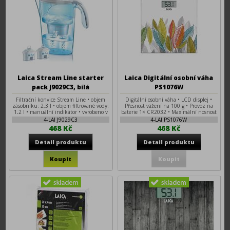
Laica Stream Line starter
Laica Digitální osobní váha
pack J9029C3, bílá
PS1076W
Filtrační konvice Stream Line • objem
Digitální osobní váha • LCD displej •
zásobníku: 2,3 l • objem filtrované vody:
Přesnost vážení na 100 g • Provoz na
1,2 l • manuální indikátor • vyrobeno v
baterie 1× CR2032 • Maximální nosnost
Itálii • QuickFill otvor • bez BPA • 2 ks
180 kg • Ukazatel jednotek kg / lb / st
4-LAI J9029C3
4-LAI PS1076W
filtru v balení
468 Kč
468 Kč