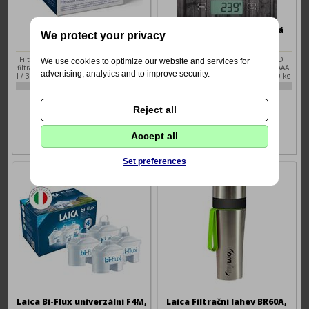
Laica Fast Disk, 6ks
Laica Digitální kuchyňská
We protect your privacy
váha KS5010
Filtrační patrona do karafy Flow’n Go a
Kuchyňská váha elektronická • LCD
We use cookies to optimize our website and services for
filtrační lahve MyLAICA • Životnost: 120
displej • Provoz na baterie 2× 1,5V AAA
advertising, analytics and to improve security.
l / 30 dní • V balení 6 kusů • Vyrobeno v
(nejsou součástí balení) • nosnost 10 kg
Itálii
• Funkce ZERO a TARA
4-LAI FD06A
4-LAI KS5010
487 Kč
496 Kč
Reject all
Accept all
Set preferences
Laica Bi-Flux univerzální F4M,
Laica Filtrační lahev BR60A,