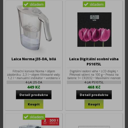
Laica Norma J35-DA, bílá
Laica Digitální osobní váha
PS1075L
Filtrační konvice Norma • objem
Digitální osobní váha • LCD displej •
zásobníku: 2,3 l • objem filtrované vody:
Přesnost vážení na 100 g • Provoz na
1,2 l • manuální indikátor • vyrobeno v
baterie 1× CR2032 • Maximální nosnost
Itálii • QuickFill otvor • bez BPA • 1 ks
180 kg • Ukazatel jednotek KG / LB / ST
4-LAI J35-DA
4-LAI PS1075L
filtru v balení
449 Kč
468 Kč