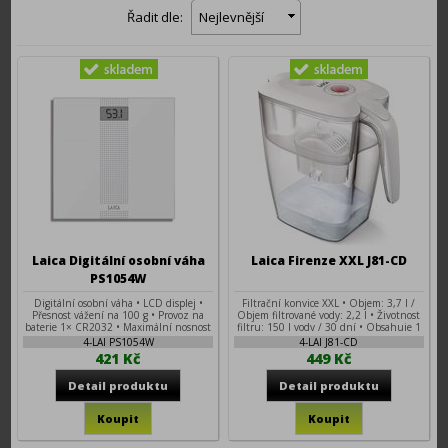
Řadit dle:
Nejlevnější
Laica Digitální osobní váha
Laica Firenze XXL J81-CD
PS1054W
Digitální osobní váha • LCD displej •
Filtrační konvice XXL • Objem: 3,7 l /
Přesnost vážení na 100 g • Provoz na
Objem filtrované vody: 2,2 l • Životnost
baterie 1× CR2032 • Maximální nosnost
filtru: 150 l vody / 30 dní • Obsahuje 1
180 kg • Automatické vypnutí •
kus filtru Bi-flux
4-LAI PS1054W
4-LAI J81-CD
Ukazatel jednotek kg / lb / st
421 Kč
449 Kč