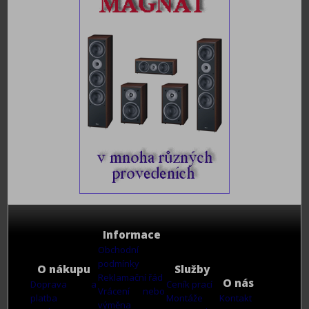
Informace
Obchodní
podmínky
O nákupu
Služby
Reklamační řád
O nás
Doprava a
Ceník prací
Vrácení nebo
platba
Montáže
Kontakt
výměna