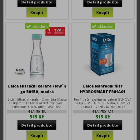
Laica Filtrační karafa Flow´n
Laica Náhradní filtr
go B01BA, modrá
HYDROSMART FR01A01
Stolní filtrační karafa • Okamžitá filtrace
Pro filtrační systém na baterii GENOVA
• Objem: 1 l • Materiál BPA free plast •
R60A +, METAL STOP R20A, GENOVA
Obsahuje 1 kusy filtru FAST DISK
RK10A01, VENEZIA RK50A01 •
Životnost filtru: 900 l / 3 měsíce •
4-LAI B01BA
4-LAI FR01A01
Vyrobeno v Itálii.
515 Kč
515 Kč