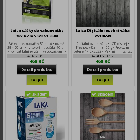
Laica sáčky do vakuovačky
Laica Digitální osobní váha
28x36cm 50ks VT3500
PS1065N
Sáčky do vakuovačky 50 kusů • rozměr
Digitální osobní váha • LCD displej •
28 × 36 cm • 4vrstvové • tloušťka 90 μm
Přesnost vážení na 100 g • Provoz na
• kompatibilní se všemi vakuovačkami •
baterie 1× CR2032 • Maximální nosnost
vyrobeno v Itálii • vhodné do mrazáku i
180 kg • Automatické vypnutí •
4-LAI VT3500
4-LAI PS1065N
na Sous Vide vaření
Ukazatel jednotek kg / lb / st
468 Kč
468 Kč