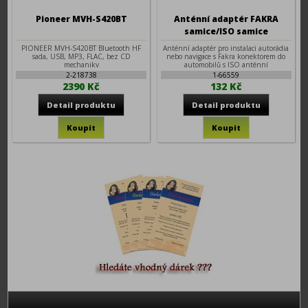
Pioneer MVH-S420BT
Anténní adaptér FAKRA
samice/ISO samice
PIONEER MVH-S420BT Bluetooth HF
Anténní adaptér pro instalaci autorádia
sada, USB, MP3, FLAC, bez CD
nebo navigace s Fakra konektorem do
mechaniky
automobilů s ISO anténní
Výrobce: Pioneer
2-218738
1-66559
2390 Kč
132 Kč