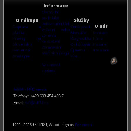
Informace
Obchodní
podmínky
O nákupu
Služby
Reklamační řád
O nás
Doprava a
Ceník prací
Vrácení nebo
platba
Montáže
Kontakt
výměna
Prodej na
Diagnostika
Firma
Ke stažení
Slovensko
Odkódování
Historie
Zpracování
Kamenná
ČJ menu
Instalace
osobních údajů
prodejna
více...
Nastavení
cookies
hifi24 - HFC servis
Telefony: +420 603 4
54 436-7
Email:
hifi@hifi24.cz
1999 - 2026 © HIFI24, Webdesign by
Fenomen