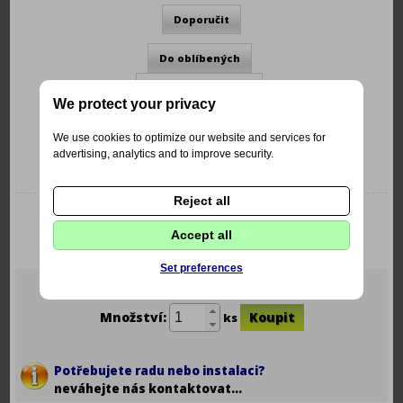
We protect your privacy
Kód:
2-499996
Výrobce:
Tesa
We use cookies to optimize our website and services for
advertising, analytics and to improve security.
Dostupnost:
skladem - ihned k odběru
Buďte první, kdo bude diskutovat o tomto produktu
Reject all
Krátký popis
Textilní izolační páska izolační páska TESA, 25m / 19mm - 1ks
Accept all
Výrobce: Tesa
Set preferences
Vaše cena vč. DPH:
79 Kč
Množství:
ks
Potřebujete radu nebo instalaci?
neváhejte nás kontaktovat...