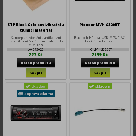
STP Black Gold antivibrační a
Pioneer MVH-S320BT
tlumící materiál
Samolep.antivibrační a antikorozní
Bluetooth HF sada, USB, MP3, FLAC,
materiál Tloušťka: 2,3mm , Balení: 1ks
bez CD mechaniky...
75 x 50cm
AA-375025
HC-MVH-S320BT
227 Kč
2199 Kč