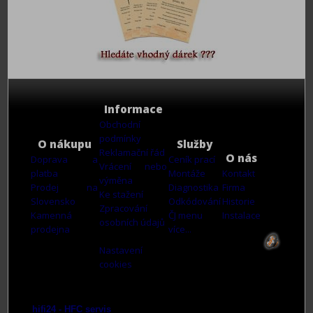
Informace
Obchodní
podmínky
O nákupu
Služby
Reklamační řád
O nás
Doprava a
Ceník prací
Vrácení nebo
platba
Montáže
Kontakt
výměna
Prodej na
Diagnostika
Firma
Ke stažení
Slovensko
Odkódování
Historie
Zpracování
Kamenná
ČJ menu
Instalace
osobních údajů
prodejna
více...
Nastavení
cookies
hifi24 - HFC servis