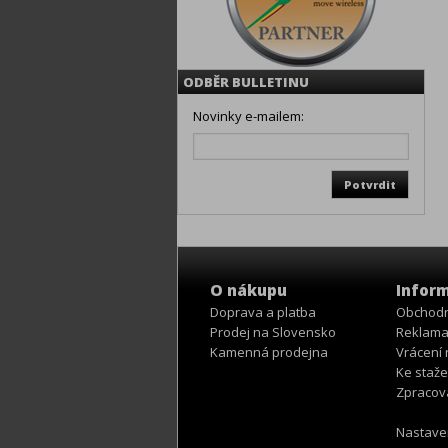
ODBĚR BULLETINU
Novinky e-mailem:
O nákupu
Infor
Doprava a platba
Obchodn
Prodej na Slovensko
Reklama
Kamenná prodejna
Vrácení
Ke staže
Zpracov
Nastave