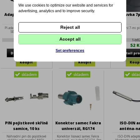
We use cookies to optimize our website and services for
advertising, analytics and to improve security.
Adapter repro 165mm
Adaptér mini 7-13pin
Zásuvka 7p
VW / Skoda
Reject all
Pl.adaptér repro 165mm VW /
Použití pro: zásuvka na vozidle
Standartní 7-mi p
SEAT / ŠKODA / AUDI
12 V / 7 pin, zástrčka na přívěsu
Výrobce:
13pin (DIN).
Accept all
2-350961
1-tr04
1-tr0
112 Kč
99 Kč
52 K
Set preferences
PIN pojistkové skříně
Konektor samec Fakra
ISO-DIN a
samice, 10 ks
univerzál, RG174
anténa-na
Náhradní pin do pojistkové
Konektor lisovací samec Fakra
ISO-DIN adapt