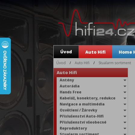
Úvod
Auto Hifi
Home H
Úvod
/
Auto Hifi
/
Stualarm sortiment
Auto Hifi
Antény
Autorádia
Hands Free
Kabeláž, konektory, redukce
Navigace a multimédia
Osvětlení / Žárovky
Příslušenství Auto-Hifi
Příslušenství všeobecné
Reproduktory
Stualarm sortiment