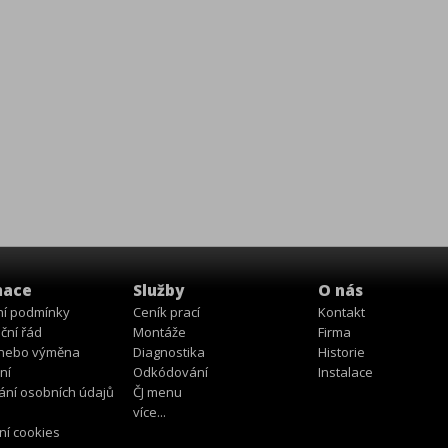
mace
Služby
O nás
í podmínky
Ceník prací
Kontakt
ční řád
Montáže
Firma
 nebo výměna
Diagnostika
Historie
ní
Odkódování
Instalace
ání osobních údajů
ČJ menu
více...
ní cookies