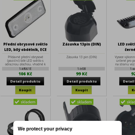
Přední obrysové světlo
Zásuvka 13pin (DIN)
LED svět
LED, bílý obdélník, ECE
černé
R7
231x46x5
Přídavné přední obrysové
Zásuvka 13 pin (DIN)
Vysoce výkonn
(poziční) bílé LED světlo s
určené pro p
odraznou plochou, vhodné k
na stranu voz
osvětlení nákladních vozidel,
r
1-kf661E
1-tr08
1-w
kamionů, návěsů Technické
106 Kč
99 Kč
9
parametry • napájecí napětí: 12-
24 V (20 mA při 13,8 V) • 3
vysoce svítivé LED diody •
homologace: ECE R7 • rozměry:
96 x 31 mm • rozteč šroubů: 69
mm • gumové těsnění • do
montážního otvoru o průměru
20 mm a hloubce 14 mm
We protect your privacy