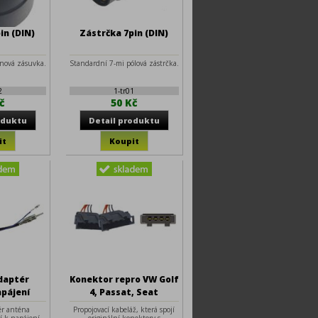
in (DIN)
Zástrčka 7pin (DIN)
inová zásuvka.
Standardní 7-mi pólová zástrčka.
2
1-tr01
č
50 Kč
daptér
Konektor repro VW Golf
pájení
4, Passat, Seat
ér anténa
Propojovací kabeláž, která spojí