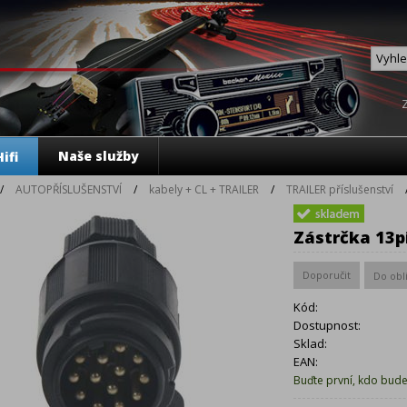
Naše služby
ifi
/
AUTOPŘÍSLUŠENSTVÍ
/
kabely + CL + TRAILER
/
TRAILER příslušenství
Zástrčka 13p
Kód:
Dostupnost:
Sklad:
EAN:
Buďte první, kdo bud