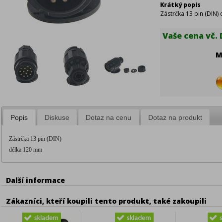
Krátký popis
Zástrčka 13 pin (DIN)
Vaše cena vč. 
M
Popis
Diskuse
Dotaz na cenu
Dotaz na produkt
Zástr
čka 13 pin (DIN)
d
é
lka 120 mm
Další informace
Zákazníci, kteří koupili tento produkt, také zakoupili