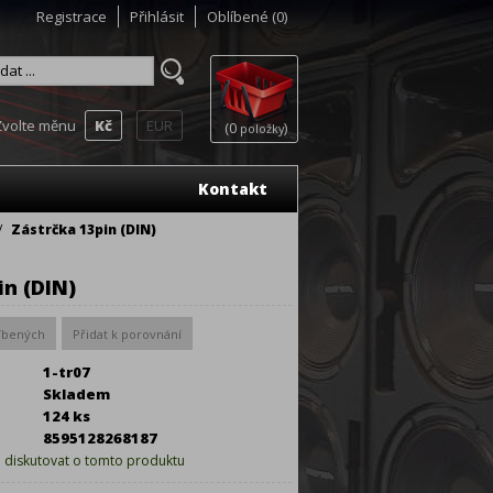
Registrace
Přihlásit
Oblíbené
(0)
Zvolte měnu
Kč
EUR
(0
)
položky
Kontakt
/
Zástrčka 13pin (DIN)
in (DIN)
1-tr07
Skladem
124 ks
8595128268187
e diskutovat o tomto produktu